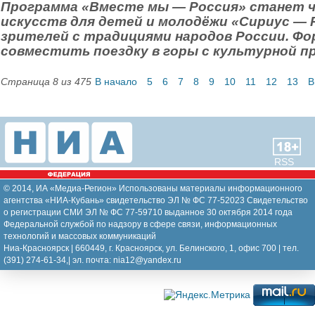
Программа «Вместе мы — Россия» станет 
искусств для детей и молодёжи «Сириус — 
зрителей с традициями народов России. Ф
совместить поездку в горы с культурной п
Страница 8 из 475
В начало
5
6
7
8
9
10
11
12
13
В
RSS
© 2014, ИА «Медиа-Регион» Использованы материалы информационного
агентства «НИА-Кубань» свидетельство ЭЛ № ФС 77-52023 Свидетельство
о регистрации СМИ ЭЛ № ФС 77-59710 выданное 30 октября 2014 года
Федеральной службой по надзору в сфере связи, информационных
технологий и массовых коммуникаций
Ниа-Красноярск | 660449, г. Красноярск, ул. Белинского, 1, офис 700 | тел.
(391) 274-61-34,| эл. почта: nia12@yandex.ru