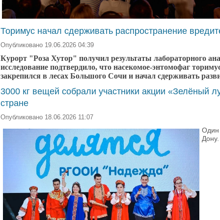
Торимус начал сдерживать распространение вредит
Опубликовано 19.06.2026 04:39
Курорт "Роза Хутор" получил результаты лабораторного ана
исследование подтвердило, что насекомое-энтомофаг торим
закрепился в лесах Большого Сочи и начал сдерживать разв
3000 кг вещей собрали участники акции «Зелёный лу
стране
Опубликовано 18.06.2026 11:07
Один
Дону.