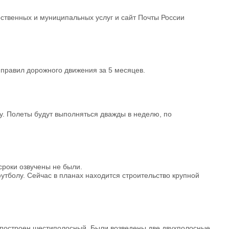
рственных и муниципальных услуг и сайт Почты России
правил дорожного движения за 5 месяцев.
гу. Полеты будут выполняться дважды в неделю, по
сроки озвучены не были.
утболу. Сейчас в планах находится строительство крупной
а построен шестиполосный. Были возведены две двухполосные