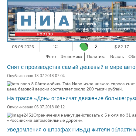
ФЕДЕРАЦИЯ
КУБАНЬ
КАВКАЗ
КАЛИНИНГРАД
НОВОСИБИРСК
КРАСНОЯРСК
СПБ
ВЛАДИВОСТО
МУРМАНСК
ИРКУТСК
БУРЯТИЯ
З
°C
2
08.08.2026
$ 82.17
Фото
Экономика
Политика
Власть
Общ
Снят с производства самый дешевый в мире авт
Опубликовано 13.07.2018 07:04
Автомобиль Tata Nano из-за низкого спроса сня
цена базовой версии составляет около 200 тысяч рублей.
На трассе «Дон» ограничат движение большегруз
Опубликовано 05.07.2018 06:12
Ограничения начнут действовать с 5 июля по 31 ав
«Российские автомобильные дороги».
Уведомления о штрафах ГИБДД жители области мо