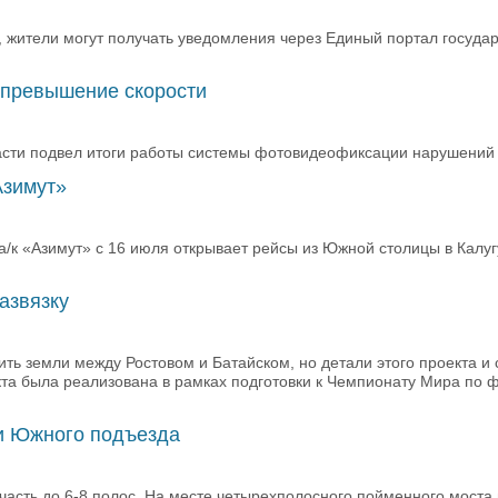
, жители могут получать уведомления через Единый портал госуда
 превышение скорости
асти подвел итоги работы системы фотовидеофиксации нарушений 
Азимут»
а/к «Азимут» с 16 июля открывает рейсы из Южной столицы в Калу
азвязку
ить земли между Ростовом и Батайском, но детали этого проекта и 
кта была реализована в рамках подготовки к Чемпионату Мира по ф
ии Южного подъезда
 часть до 6-8 полос. На месте четырехполосного пойменного мост