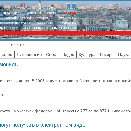
ЯРОСЛАВЛЬ
АРКТИКА
ТВЕРЬ
РОСТОВ
АЛТАЙ
КРЫМ
ТОМСК
КЕМЕРОВО
К
ЖЕЛЕЗНОГОРСК
ХАКАСИЯ
КАМЧАТКА
АБАЙКАЛЬЕ
САХА
СЕВАСТОПОЛЬ
САХАЛИН
€ 94.84
ество
Путешествия
Спорт
Видео
Культура
В мире
Наука 
омобиль
т с производства. В 2008 году эта машина была презентована инди
ов
густа на участках федеральной трассы с 777-го по 877-й километр
гут получать в электронном виде