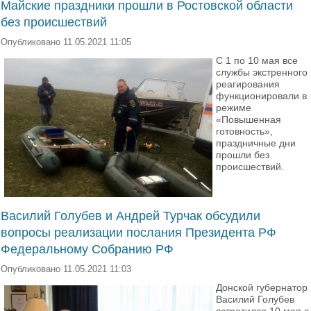
Майские праздники прошли в Ростовской области
без происшествий
Опубликовано 11.05.2021 11:05
С 1 по 10 мая все
службы экстренного
реагирования
функционировали в
режиме
«Повышенная
готовность»,
праздничные дни
прошли без
происшествий.
Василий Голубев и Андрей Турчак обсудили
вопросы реализации послания Президента РФ
Федеральному Собранию РФ
Опубликовано 11.05.2021 11:03
Донской губернатор
Василий Голубев