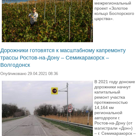
межрегиональный
проект «Золотое
кольцо Боспорского
царства».
Дорожники готовятся к масштабному капремонту
трассы Ростов-на-Дону – Семикаракорск –
Волгодонск
Опубликовано 29.04.2021 08:36
В 2021 году донские
дорожники начнут
капитальный
ремонт участка
протяженностью
14,164 км
региональной
автодороги г.
Ростов-на-Дону (от
магистрали «Дон»)
– г. Семикаракорск –