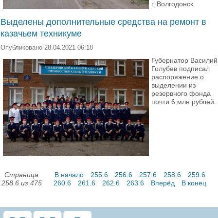
г. Волгодонск.
Выделены дополнительные средства на ремонт в
казачьем техникуме
Опубликовано 28.04.2021 06:18
Губернатор Василий
Голубев подписал
распоряжение о
выделении из
резервного фонда
почти 6 млн рублей.
Страница
В начало
255.6
256.6
257.6
258.6
259.6
258.6 из 475
260.6
261.6
262.6
263.6
Вперёд
В конец