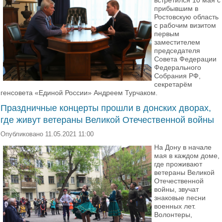
встретился 10 мая с
прибывшим в
Ростовскую область
с рабочим визитом
первым
заместителем
председателя
Совета Федерации
Федерального
Собрания РФ,
секретарём
генсовета «Единой России» Андреем Турчаком.
Праздничные концерты прошли в донских дворах,
где живут ветераны Великой Отечественной войны
Опубликовано 11.05.2021 11:00
На Дону в начале
мая в каждом доме,
где проживают
ветераны Великой
Отечественной
войны, звучат
знаковые песни
военных лет.
Волонтеры,