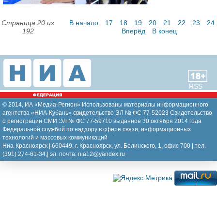
Страница 20 из
В начало
17
18
19
20
21
22
23
24
192
Вперёд
В конец
RSS
© 2014, ИА «Медиа-Регион» Использованы материалы информационного
агентства «НИА-Кубань» свидетельство ЭЛ № ФС 77-52023 Свидетельство
о регистрации СМИ ЭЛ № ФС 77-59710 выданное 30 октября 2014 года
Федеральной службой по надзору в сфере связи, информационных
технологий и массовых коммуникаций
Ниа-Красноярск | 660449, г. Красноярск, ул. Белинского, 1, офис 700 | тел.
(391) 274-61-34,| эл. почта: nia12@yandex.ru