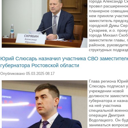
города Александр С
провел расширенно
планерное совещани
нем приняли участи
заместитель предсе
городской Думы Сер
Сухариев, и.о. прок
города Михаил Скоб
заместители главы, 
районов, руководит
структурных подраз
Юрий Слюсарь назначил участника СВО заместител
губернатора Ростовской области
Опубликовано 05.03.2025 08:17
Глава региона Юрий
Слюсарь подписал у
учреждении новой
должности заместит
губернатора и назн
на неё участника
специальной военн
операции Дмитрия
Водолацкого. Он бу
заниматься вопроса