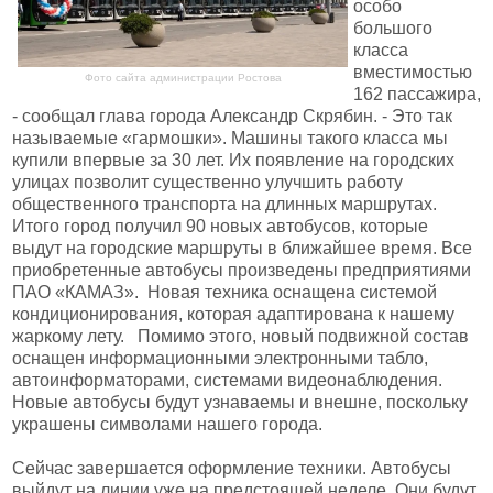
особо
большого
класса
вместимостью
Фото сайта администрации Ростова
162 пассажира,
- сообщал глава города Александр Скрябин. - Это так
называемые «гармошки». Машины такого класса мы
купили впервые за 30 лет. Их появление на городских
улицах позволит существенно улучшить работу
общественного транспорта на длинных маршрутах.
Итого город получил 90 новых автобусов, которые
выдут на городские маршруты в ближайшее время. Все
приобретенные автобусы произведены предприятиями
ПАО «КАМАЗ». Новая техника оснащена системой
кондиционирования, которая адаптирована к нашему
жаркому лету. Помимо этого, новый подвижной состав
оснащен информационными электронными табло,
автоинформаторами, системами видеонаблюдения.
Новые автобусы будут узнаваемы и внешне, поскольку
украшены символами нашего города.
Сейчас завершается оформление техники. Автобусы
выйдут на линии уже на предстоящей неделе. Они будут