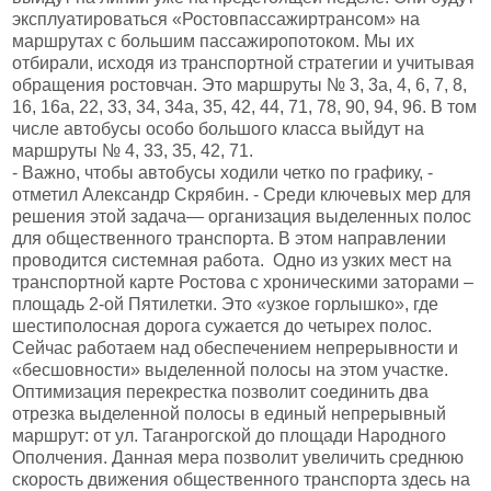
эксплуатироваться «Ростовпассажиртрансом» на
маршрутах с большим пассажиропотоком. Мы их
отбирали, исходя из транспортной стратегии и учитывая
обращения ростовчан. Это маршруты № 3, 3а, 4, 6, 7, 8,
16, 16a, 22, 33, 34, 34а, 35, 42, 44, 71, 78, 90, 94, 96. В том
числе автобусы особо большого класса выйдут на
маршруты № 4, 33, 35, 42, 71.
- Важно, чтобы автобусы ходили четко по графику, -
отметил Александр Скрябин. - Среди ключевых мер для
решения этой задача— организация выделенных полос
для общественного транспорта. В этом направлении
проводится системная работа. Одно из узких мест на
транспортной карте Ростова с хроническими заторами –
площадь 2-ой Пятилетки. Это «узкое горлышко», где
шестиполосная дорога сужается до четырех полос.
Сейчас работаем над обеспечением непрерывности и
«бесшовности» выделенной полосы на этом участке.
Оптимизация перекрестка позволит соединить два
отрезка выделенной полосы в единый непрерывный
маршрут: от ул. Таганрогской до площади Народного
Ополчения. Данная мера позволит увеличить среднюю
скорость движения общественного транспорта здесь на