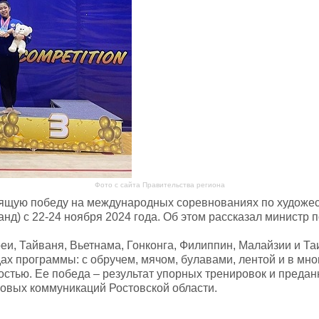
Фото с сайта Правительства региона
тящую победу на международных соревнованиях по худо
 с 22-24 ноября 2024 года. Об этом рассказал министр по
еи, Тайваня, Вьетнама, Гонконга, Филиппин, Малайзии и Та
ах программы: с обручем, мячом, булавами, лентой и в мно
стью. Ее победа – результат упорных тренировок и предан
овых коммуникаций Ростовской области.