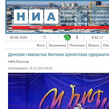
ФЕДЕРАЦИЯ
КУБАНЬ
КАВКАЗ
КАЛИНИНГРАД
НОВОСИБИРСК
КРАСНОЯРСК
СПБ
ВЛАДИВОСТО
МУРМАНСК
ИРКУТСК
БУРЯТИЯ
З
°C
3
08.08.2026
$ 82.17
Фото
Экономика
Политика
Власть
Общ
Донская гимнастка Милена Щенятская одержала
НИА-Ростов
Опубликовано: 26.11.2024 09:53