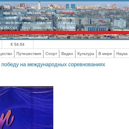
ЯРОСЛАВЛЬ
АРКТИКА
ТВЕРЬ
РОСТОВ
АЛТАЙ
КРЫМ
ТОМСК
КЕМЕРОВО
К
ЖЕЛЕЗНОГОРСК
ХАКАСИЯ
КАМЧАТКА
АБАЙКАЛЬЕ
САХА
СЕВАСТОПОЛЬ
САХАЛИН
€ 94.84
ество
Путешествия
Спорт
Видео
Культура
В мире
Наука 
 победу на международных соревнованиях