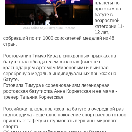
планеты по
прыжкам на
батуте в
возрастной
категории 11-
Фото сайта администрации Ростова
12 лет,
собравший почти 1000 соискателей медалей из 48
стран.
Ростовчанин Тимур Кива в синхронных прыжках на
батуте стал обладателем «золота» (вместе с
краснодарцем Артёмом Мироновым) и выиграл
серебряную медаль в индивидуальных прыжках на
батуте.
Готовила Тимура к соревнованиям легендарная
ростовская батутистка Анна Корнетская и ее мама -
тренер Татьяна Корнетская.
Российская школа прыжков на батуте в очередной раз
подтвердила - еще одно поколение спортсменов готово
принять эстафету и штурмовать вершины мирового
спорта.