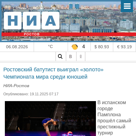
°C
4
06.08.2026
$ 80.93
€ 93.19
Ростовский батутист выиграл «золото»
Чемпионата мира среди юношей
НИА-Ростов
Опубликовано: 19.11.2025 07:17
В испанском
городе
Памплона
прошёл самый
престижный
турнир