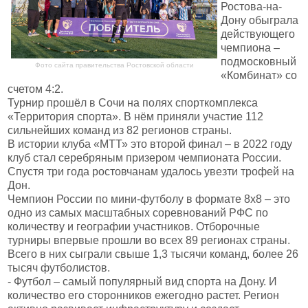
Ростова-на-
Дону обыграла
действующего
чемпиона –
подмосковный
Фото сайта правительства Ростовской области
«Комбинат» со
счетом 4:2.
Турнир прошёл в Сочи на полях спорткомплекса
«Территория спорта». В нём приняли участие 112
сильнейших команд из 82 регионов страны.
В истории клуба «МТТ» это второй финал – в 2022 году
клуб стал серебряным призером чемпионата России.
Спустя три года ростовчанам удалось увезти трофей на
Дон.
Чемпион России по мини-футболу в формате 8х8 – это
одно из самых масштабных соревнований РФС по
количеству и географии участников. Отборочные
турниры впервые прошли во всех 89 регионах страны.
Всего в них сыграли свыше 1,3 тысячи команд, более 26
тысяч футболистов.
- Футбол – самый популярный вид спорта на Дону. И
количество его сторонников ежегодно растет. Регион