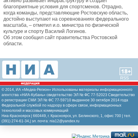
активно развивает инфраструктуру и создает
благоприятные условия для спортсменов. Отрадно,
когда команды, представляющие Ростовскую область,
достойно выступают на соревнованиях федерального
масштаба, – отметил и.о. министра по физической
культуре и спорту Василий Логинов.
Об этом сообщил сайт правительства Ростовской
области.
RSS
© 2014, ИА «Медиа-Регион» Использованы материалы информационного
агентства «НИА-Кубань» свидетельство ЭЛ № ФС 77-52023 Свидетельство
о регистрации СМИ ЭЛ № ФС 77-59710 выданное 30 октября 2014 года
Федеральной службой по надзору в сфере связи, информационных
технологий и массовых коммуникаций
Ниа-Красноярск | 660449, г. Красноярск, ул. Белинского, 1, офис 700 | тел.
(391) 274-61-34,| эл. почта: nia12@yandex.ru