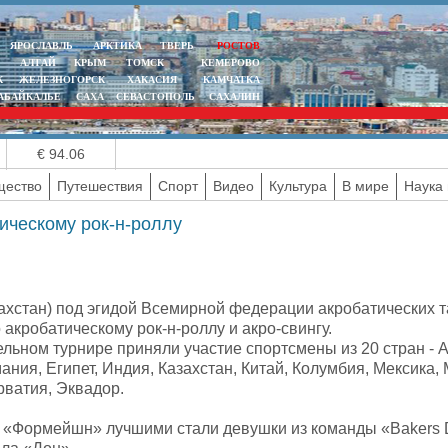
ЯРОСЛАВЛЬ
АРКТИКА
ТВЕРЬ
РОСТОВ
АЛТАЙ
КРЫМ
ТОМСК
КЕМЕРОВО
К
ЖЕЛЕЗНОГОРСК
ХАКАСИЯ
КАМЧАТКА
АБАЙКАЛЬЕ
САХА
СЕВАСТОПОЛЬ
САХАЛИН
€ 94.06
ество
Путешествия
Спорт
Видео
Культура
В мире
Наука 
тическому рок-н-роллу
захстан) под эгидой Всемирной федерации акробатических 
 акробатическому рок-н-роллу и акро-свингу.
льном турнире приняли участие спортсмены из 20 стран - 
ания, Египет, Индия, Казахстан, Китай, Колумбия, Мексика,
рватия, Эквадор.
 «Формейшн» лучшими стали девушки из команды «Bakers 