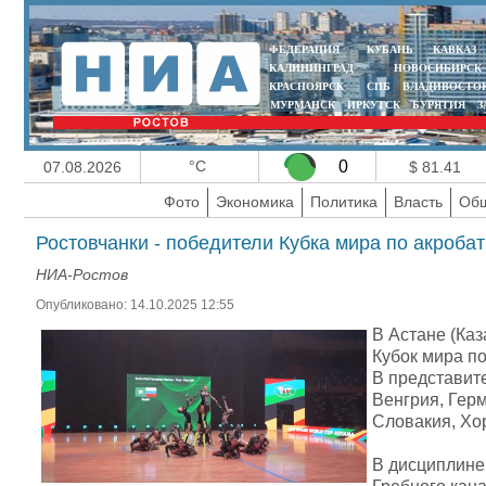
ФЕДЕРАЦИЯ
КУБАНЬ
КАВКАЗ
КАЛИНИНГРАД
НОВОСИБИРСК
КРАСНОЯРСК
СПБ
ВЛАДИВОСТО
МУРМАНСК
ИРКУТСК
БУРЯТИЯ
З
°C
0
07.08.2026
$ 81.41
Фото
Экономика
Политика
Власть
Общ
Ростовчанки - победители Кубка мира по акроба
НИА-Ростов
Опубликовано: 14.10.2025 12:55
В Астане (Ка
Кубок мира по
В представите
Венгрия, Герм
Словакия, Хо
В дисциплине