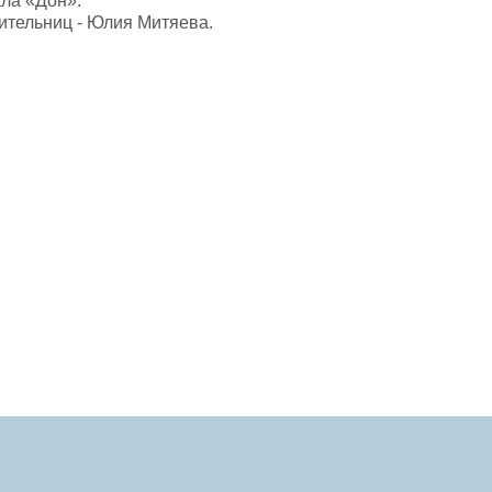
ала «Дон».
ительниц - Юлия Митяева.