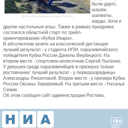
были дартс,
шашки,
шахматы,
Фото сайта администрации Ростова
нарды, боча и
другие настольные игры. Также в рамках праздника
состоялся областной старт по трейл-
ориентированию «Кубок Икара».
В абсолютном зачете на классической дистанции
лучший результат - у студента НПИ, паралимпийского
победителя Кубка России Данилы Вербицкого. На
втором месте - спортсмен-колясочник Сергей Лысенко.
У девушек среди паралимпийцев в призерах только
ростовчанки: лучший результат - у перворазрядницы
Александры Ляхонтовой. Второе место - у призера Кубка
России Оксаны Заверяевой. На третьем месте - Наталья
Семак.
Об этом сообщил сайт администрации Ростова.
RSS