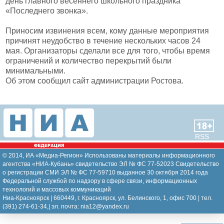
день главного весеннего школьного праздника
«Последнего звонка».
Приносим извинения всем, кому данные мероприятия
причинят неудобство в течение нескольких часов 24
мая. Организаторы сделали все для того, чтобы время
ограничений и количество перекрытий были
минимальными.
Об этом сообщил сайт администрации Ростова.
RSS
© 2014, ИА «Медиа-Регион» Использованы материалы информационного
агентства «НИА-Кубань» свидетельство ЭЛ № ФС 77-52023 Свидетельство
о регистрации СМИ ЭЛ № ФС 77-59710 выданное 30 октября 2014 года
Федеральной службой по надзору в сфере связи, информационных
технологий и массовых коммуникаций
Ниа-Красноярск | 660449, г. Красноярск, ул. Белинского, 1, офис 700 | тел.
(391) 274-61-34,| эл. почта: nia12@yandex.ru