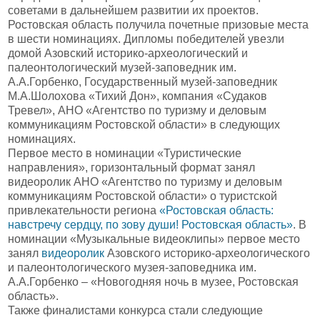
советами в дальнейшем развитии их проектов.
Ростовская область получила почетные призовые места
в шести номинациях. Дипломы победителей увезли
домой Азовский историко-археологический и
палеонтологический музей-заповедник им.
А.А.Горбенко, Государственный музей-заповедник
М.А.Шолохова «Тихий Дон», компания «Судаков
Тревел», АНО «Агентство по туризму и деловым
коммуникациям Ростовской области» в следующих
номинациях.
Первое место в номинации «Туристические
направления», горизонтальный формат занял
видеоролик АНО «Агентство по туризму и деловым
коммуникациям Ростовской области» о туристской
привлекательности региона
«Ростовская область:
навстречу сердцу, по зову души! Ростовская область»
. В
номинации «Музыкальные видеоклипы» первое место
занял
видеоролик
Азовского историко-археологического
и палеонтологического музея-заповедника им.
А.А.Горбенко – «Новогодняя ночь в музее, Ростовская
область».
Также финалистами конкурса стали следующие