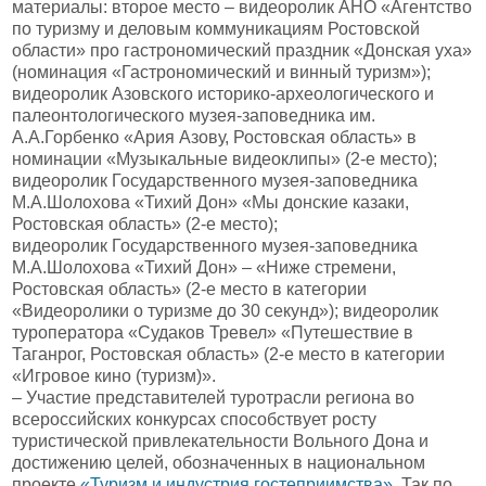
материалы: второе место – видеоролик АНО «Агентство
по туризму и деловым коммуникациям Ростовской
области» про гастрономический праздник «Донская уха»
(номинация «Гастрономический и винный туризм»);
видеоролик Азовского историко-археологического и
палеонтологического музея-заповедника им.
А.А.Горбенко «Ария Азову, Ростовская область» в
номинации «Музыкальные видеоклипы» (2-е место);
видеоролик Государственного музея-заповедника
М.А.Шолохова «Тихий Дон» «Мы донские казаки,
Ростовская область» (2-е место);
видеоролик Государственного музея-заповедника
М.А.Шолохова «Тихий Дон» – «Ниже стремени,
Ростовская область» (2-е место в категории
«Видеоролики о туризме до 30 секунд»); видеоролик
туроператора «Судаков Тревел» «Путешествие в
Таганрог, Ростовская область» (2-е место в категории
«Игровое кино (туризм)».
– Участие представителей туротрасли региона во
всероссийских конкурсах способствует росту
туристической привлекательности Вольного Дона и
достижению целей, обозначенных в национальном
проекте
«Туризм и индустрия гостеприимства».
Так по