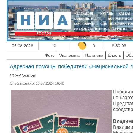
ФЕДЕРАЦИЯ
КУБАНЬ
КАВКАЗ
КАЛИНИНГРАД
НОВОСИБИРСК
КРАСНОЯРСК
СПБ
ВЛАДИВОСТО
МУРМАНСК
ИРКУТСК
БУРЯТИЯ
З
°C
5
06.08.2026
$ 80.93
Фото
Экономика
Политика
Власть
Общ
Адресная помощь: победители «Национальной Л
НИА-Ростов
Опубликовано: 10.07.2024 16:40
Победит
на благо
Предста
средства
Владими
Владими