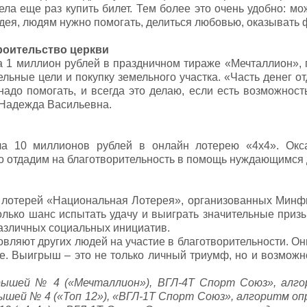
отела еще раз купить билет. Тем более это очень удобно: 
ея, людям нужно помогать, делиться любовью, оказывать 
роительство церкви
а 1 миллион рублей в праздничном тираже «Мечталлион»,
ьные цели и покупку земельного участка. «Часть денег отд
надо помогать, и всегда это делаю, если есть возможност
а Надежда Васильевна.
ла 10 миллионов рублей в онлайн лотерею «4х4». Окса
о отдадим на благотворительность в помощь нуждающимся д
 лотерей «Национальная Лотерея», организованных Минфин
олько шанс испытать удачу и выиграть значительные призы
азличных социальных инициатив.
ляют других людей на участие в благотворительности. Они 
 Выигрыш – это не только личный триумф, но и возможн
рышей № 4 («Мечталлион»), ВГЛ-4Т Спорт Союз», алго
ышей № 4 («Топ 12»), «ВГЛ-1Т Спорт Союз», алгоритм о