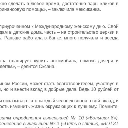
можно сделать в любое время, достаточно пары кликов в
финансовую помощь», – заключила мексиканка.
 приуроченном к Международному женскому дню. Свой
ам в детские дома, часть – на строительство церкви и
ь. Раньше работала в банке, много получала и всегда
на планирует купить автомобиль, помочь дочери и
етям», – делится Оксана.
ом России, может стать благотворителем, участвуя в
, но и внести вклад в добрые дела. Ведь 10 рублей от
показывают, что каждый человек вносит свой вклад, и
ость изменить жизнь окружающих к лучшему. Помните:
ритм определения выигрышей № 10 («Большая 8»),
пределения выигрышей №
11
(«Пять-о-Пять»), «ВГЛ-3Т