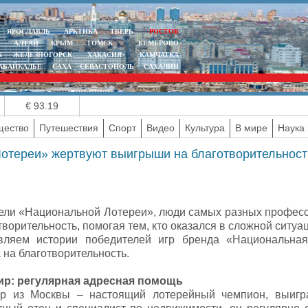
ЯРОСЛАВЛЬ
АРКТИКА
ТВЕРЬ
РОСТОВ
АЛТАЙ
КРЫМ
ТОМСК
КЕМЕРОВО
К
ЖЕЛЕЗНОГОРСК
ХАКАСИЯ
КАМЧАТКА
АБАЙКАЛЬЕ
САХА
СЕВАСТОПОЛЬ
САХАЛИН
€ 93.19
ество
Путешествия
Спорт
Видео
Культура
В мире
Наука 
отереи» жертвуют выигрыши на благотворительност
ели «Национальной Лотереи», люди самых разных професс
творительность, помогая тем, кто оказался в сложной ситуа
вляем истории победителей игр бренда «Национальная
 на благотворительность.
р: регулярная адресная помощь
р из Москвы – настоящий лотерейный чемпион, выигра