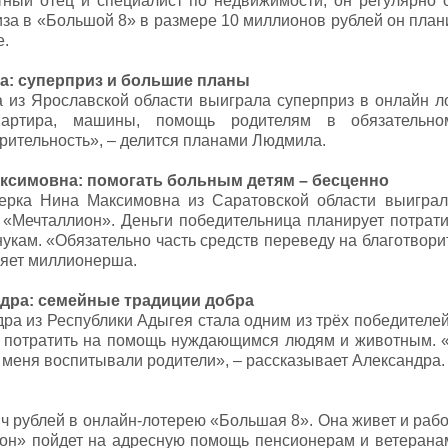
тный отец и специалист по недвижимости, он регулярн
за в «Большой 8» в размере 10 миллионов рублей он плани
е.
: суперприз и большие планы
 из Ярославской области выиграла суперприз в онлайн л
вартира, машины, помощь родителям в обязательно
рительность», – делится планами Людмила.
ксимовна: помогать больным детям – бесценно
ерка Нина Максимовна из Саратовской области выиграл
«Мечталлион». Деньги победительница планирует потратит
укам. «Обязательно часть средств переведу на благотвори
ляет миллионерша.
дра: семейные традиции добра
ра из Республики Адыгея стала одним из трёх победителе
а потратить на помощь нуждающимся людям и животным. «
 меня воспитывали родители», – рассказывает Александра.
ч рублей в онлайн-лотерею «Большая 8». Она живет и рабо
ион» пойдет на адресную помощь пенсионерам и ветеранам