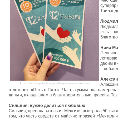
Многоде
суперпри
Таиланд
Людмила
Людмила
есть: к
благотво
Нина Ма
Пенсион
лотерею 
двоим вн
– добав
Алексан
Фото: Пресс-служба бренда «Национальная Лотерея»
Александ
в лотерею «Пять-о-Пять». Часть суммы она намерен
деньги, вкладываем в благотворительные проекты. Так
Сильвия: нужно делиться любовью
Сильвия, преподаватель из Мексики, выиграла 50 тыся
том, что часть средств от майских тиражей «Мечталл