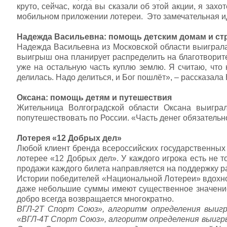
круто, сейчас, когда вы сказали об этой акции, я зах
мобильном приложении лотереи. Это замечательная ид
Надежда Васильевна: помощь детским домам и ст
Надежда Васильевна из Московской области выиграл
выигрыш она планирует распределить на благотворител
уже на остальную часть куплю землю. Я считаю, что 
делилась. Надо делиться, и Бог пошлёт», – рассказал
Оксана: помощь детям и путешествия
Жительница Волгоградской области Оксана выигра
попутешествовать по России. «Часть денег обязательн
Лотерея «12 Добрых дел»
Любой клиент бренда всероссийских государственных
лотерее «12 Добрых дел». У каждого игрока есть не т
продажи каждого билета направляется на поддержку р
Истории победителей «Национальной Лотереи» вдохнов
даже небольшие суммы имеют существенное значение.
добро всегда возвращается многократно.
ВГЛ-2Т Спорт Союз», алгоритм определения выиг
«ВГЛ-4Т Спорт Союз», алгоритм определения выигр