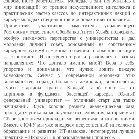
современного работодателя. Молодые люди погрузились в
мир инноваций: от трендов искусственного интеллекта и
практических мастер-классов до интерактивных лекций о
карьере молодых специалистов и основах инвестирования.
Приветствуя участников, заместитель управляющего
Ростовским отделением Сбербанка Антон Усачёв подчеркнул
особую значимость партнерства с университетом и дал
молодежи личный совет, основанный на собственном
карьерном пути:
«Я сам когда-то начинал с обычной позиции
— экономиста. И постепенно рос и развивался в разных
направлениях. Что двигало именно мной? Вера в себя,
упорство и понимание, что нужно ловить каждую
возможность. Сейчас у современной молодежи этих
возможностей гораздо больше: стажировки, волонтерство,
курсы, стартапы, гранты. Каждый такой опыт — это
кирпичик в фундамент блестящей карьеры. Южный
федеральный университет — отличный старт для таких
начинаний. Здесь хорошо развита академическая база,
проводятся уникальные научные исследования, которые мы в
Сбере дополняем прикладными решениями и инновациями.
Вместе с ЮФУ мы уже внедряем искусственный интеллект в
образование и развитие ИТ-навыков, интегрируем лучшие
практики «Школы 21» в образовательный процесс».