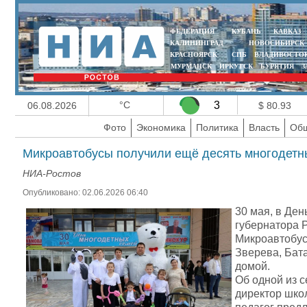
ФЕДЕРАЦИЯ
КУБАНЬ
КАВКАЗ
КАЛИНИНГРАД
НОВОСИБИРСК
КРАСНОЯРСК
СПБ
ВЛАДИВОСТО
МУРМАНСК
ИРКУТСК
БУРЯТИЯ
З
°C
3
06.08.2026
$ 80.93
Фото
Экономика
Политика
Власть
Общ
Микроавтобусы получили ещё десять многодетны
НИА-Ростов
Опубликовано: 02.06.2026 06:40
30 мая, в Де
губернатора 
Микроавтобусы
Зверева, Бат
домой.
Об одной из 
директор шко