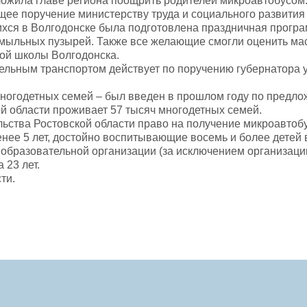
ложила главе региона поощрить родителей микроавтобусом
щее поручение министерству труда и социального развития 
хся в Волгодонске была подготовлена праздничная програ
 мыльных пузырей. Также все желающие смогли оценить мас
ой школы Волгодонска.
льным транспортом действует по поручению губернатора уж
многодетных семей – был введен в прошлом году по пред
й области проживает 57 тысяч многодетных семей.
льства Ростовской области право на получение микроавто
ее 5 лет, достойно воспитывающие восемь и более детей в 
образовательной организации (за исключением организации
 23 лет.
ти.