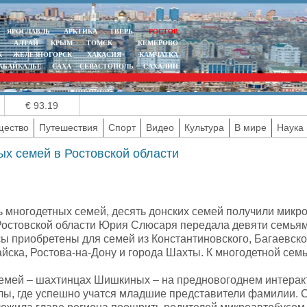
ЯРОСЛАВЛЬ
АРКТИКА
ТВЕРЬ
РОСТОВ
АЛТАЙ
КРЫМ
ТОМСК
КЕМЕРОВО
К
ЖЕЛЕЗНОГОРСК
ХАКАСИЯ
КАМЧАТКА
АБАЙКАЛЬЕ
САХА
СЕВАСТОПОЛЬ
САХАЛИН
€ 93.19
ество
Путешествия
Спорт
Видео
Культура
В мире
Наука 
х семей в Ростовской области
нь многодетных семей, десять донских семей получили мик
Ростовской области Юрия Слюсаря передала девяти семьям
 приобретены для семей из Константиновского, Багаевског
айска, Ростова-на-Дону и города Шахты. К многодетной сем
семей – шахтинцах Шишкиных – на предновогоднем интерак
лы, где успешно учатся младшие представители фамилии. 