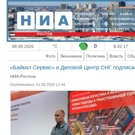
ФЕДЕРАЦИЯ
КУБАНЬ
КАВКАЗ
КАЛИНИНГРАД
НОВОСИБИРСК
КРАСНОЯРСК
СПБ
ВЛАДИВОСТО
МУРМАНСК
ИРКУТСК
БУРЯТИЯ
З
°C
0
08.08.2026
$ 82.17
Фото
Экономика
Политика
Власть
Общ
«Байкал Сервис» и Деловой Центр СНГ подписа
НИА-Ростов
Опубликовано: 01.06.2026 12:44