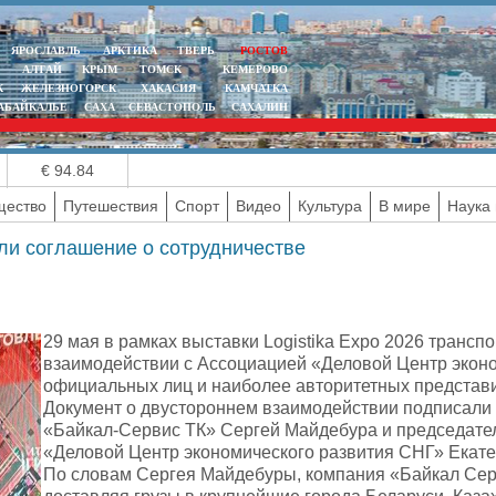
ЯРОСЛАВЛЬ
АРКТИКА
ТВЕРЬ
РОСТОВ
АЛТАЙ
КРЫМ
ТОМСК
КЕМЕРОВО
К
ЖЕЛЕЗНОГОРСК
ХАКАСИЯ
КАМЧАТКА
АБАЙКАЛЬЕ
САХА
СЕВАСТОПОЛЬ
САХАЛИН
€ 94.84
ество
Путешествия
Спорт
Видео
Культура
В мире
Наука 
ли соглашение о сотрудничестве
29 мая в рамках выставки Logistika Expo 2026 транс
взаимодействии с Ассоциацией «Деловой Центр экон
официальных лиц и наиболее авторитетных представ
Документ о двустороннем взаимодействии подписали
«Байкал-Сервис ТК» Сергей Майдебура и председател
«Деловой Центр экономического развития СНГ» Екат
По словам Сергея Майдебуры, компания «Байкал Сер