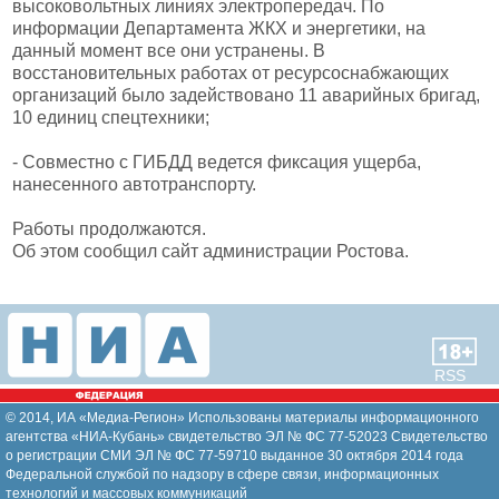
высоковольтных линиях электропередач. По
информации Департамента ЖКХ и энергетики, на
данный момент все они устранены. В
восстановительных работах от ресурсоснабжающих
организаций было задействовано 11 аварийных бригад,
10 единиц спецтехники;
- Совместно с ГИБДД ведется фиксация ущерба,
нанесенного автотранспорту.
Работы продолжаются.
Об этом сообщил сайт администрации Ростова.
RSS
© 2014, ИА «Медиа-Регион» Использованы материалы информационного
агентства «НИА-Кубань» свидетельство ЭЛ № ФС 77-52023 Свидетельство
о регистрации СМИ ЭЛ № ФС 77-59710 выданное 30 октября 2014 года
Федеральной службой по надзору в сфере связи, информационных
технологий и массовых коммуникаций