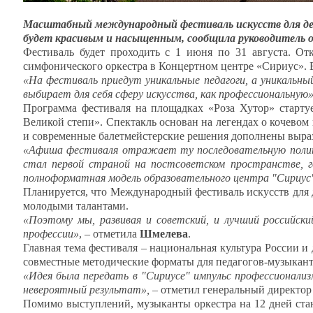
Масштабный международный фестиваль искусств для дет
будет красивым и насыщенным, сообщила руководитель о
Фестиваль будет проходить с 1 июня по 31 августа. О
симфонического оркестра в Концертном центре «Сириус». В 
«На фестиваль приедут уникальные педагоги, а уникальн
выбирает для себя сферу искусства, как профессиональную»
Программа фестиваля на площадках «Роза Хутор» старту
Великой степи». Спектакль основан на легендах о кочевом
и современные балетмейстерские решения дополнены выр
«Афиша фестиваля отражает ту последовательную полит
стал первой страной на постсоветском пространстве, 
полноформатная модель образовательного центра "Сириус
Планируется, что Международный фестиваль искусств для д
молодыми талантами.
«Поэтому мы, развивая и советский, и лучший российски
профессии»
, – отметила
Шмелева
.
Главная тема фестиваля – национальная культура России и
совместные методические форматы для педагогов-музыканто
«Идея была передать в "Сириусе" импульс профессионализм
невероятный результат»,
– отметил генеральный директор
Помимо выступлений, музыканты оркестра на 12 дней ста