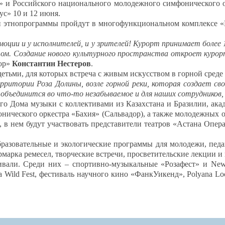
х» и Российского национального молодежного симфонического 
ус» 10 и 12 июня.
 и этнопрограммы пройдут в многофункциональном комплексе «Р
моции и у исполнителей, и у зрителей! Курорт принимает более 
том. Создание нового культурного пространства откроет курор
тор»
Константин Нестеров
.
детьми, для которых встреча с живым искусством в горной сред
рритории Роза Долины, возле горной реки, которая создает с
объединится во что-то незабываемое и для наших сотрудников, 
го Дома музыки с коллективами из Казахстана и Бразилии, ака
ического оркестра «Бахия» (Сальвадор), а также молодежных 
 в нем будут участвовать представители театров «Астана Опера
разовательные и экологические программы для молодежи, педа
рмарка ремесел, творческие встречи, просветительские лекции и
ивали. Среди них – спортивно-музыкальные «Розафест» и New 
a Wild Fest, фестиваль научного кино «ФанкУикенд», Polyana Lo