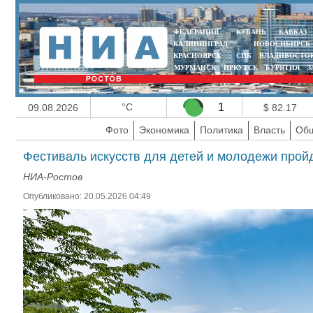
ФЕДЕРАЦИЯ
КУБАНЬ
КАВКАЗ
КАЛИНИНГРАД
НОВОСИБИРСК
КРАСНОЯРСК
СПБ
ВЛАДИВОСТО
МУРМАНСК
ИРКУТСК
БУРЯТИЯ
З
°C
1
09.08.2026
$ 82.17
Фото
Экономика
Политика
Власть
Общ
Фестиваль искусств для детей и молодежи пройд
НИА-Ростов
Опубликовано: 20.05.2026 04:49