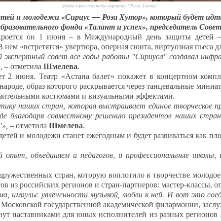
фото пресс-службы курорта "Роза Хутор"
ей и молодежи «Сириус — Роза Хутор», который будет идти 
бразовательного фонда «Талант и успех», председатель Сов
ткроется он 1 июня – в Международный день защиты детей 
нем «встретятся» увертюра, оперная сюита, виртуозная пьеса д
ый экспертный совет все годы работы "Сириуса" создавал инфр
,
– отметила
Шмелева
.
ет 2 июня. Театр «Астана балет» покажет в концертном комп
 народе, образ которого раскрывается через танцевальные мин
азительными костюмами и визуальными эффектами.
ику наших стран, которая выстраивает единое творческое п
где благодаря совместному решению президентов наших стр
"»,
– отметила
Шмелева
.
етей и молодежи станет ежегодным и будет развиваться как пл
й опыт, объединяем и педагогов, и профессиональные школы,
 дружественных стран, которую воплотило в творчестве молодо
в из российских регионов и стран-партнеров: мастер-классы, о
а, импульс увлеченности музыкой, любви к ней. И вот это сое
 Московской государственной академической филармонии, засл
нут наставниками для юных исполнителей из разных регионов