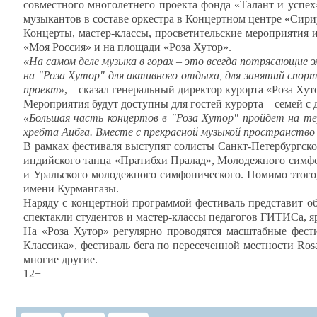
совместного многолетнего проекта фонда «Талант и успе
музыкантов в составе оркестра в Концертном центре «Сири
Концерты, мастер-классы, просветительские мероприятия
«Моя Россия» и на площади «Роза Хутор».
«На самом деле музыка в горах – это всегда потрясающие э
на "Роза Хутор" для активного отдыха, для занятий спор
проект»
, – сказал генеральный директор курорта «Роза Ху
Мероприятия будут доступны для гостей курорта – семей с 
«Большая часть концертов в "Роза Хутор" пройдет на те
хребта Аибга. Вместе с прекрасной музыкой пространство 
В рамках фестиваля выступят солисты Санкт-Петербургско
индийского танца «Пратибхи Пралад», Молодежного симфон
и Уральского молодежного симфонического. Помимо этого,
имени Курмангазы.
Наряду с концертной программой фестиваль представит об
спектакли студентов и мастер-классы педагогов ГИТИСа, я
На «Роза Хутор» регулярно проводятся масштабные фест
Классика», фестиваль бега по пересеченной местности Ros
многие другие.
12+