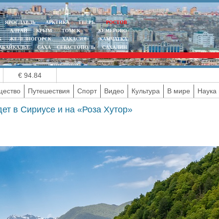
ЯРОСЛАВЛЬ
АРКТИКА
ТВЕРЬ
РОСТОВ
АЛТАЙ
КРЫМ
ТОМСК
КЕМЕРОВО
К
ЖЕЛЕЗНОГОРСК
ХАКАСИЯ
КАМЧАТКА
АБАЙКАЛЬЕ
САХА
СЕВАСТОПОЛЬ
САХАЛИН
€ 94.84
ество
Путешествия
Спорт
Видео
Культура
В мире
Наука 
ет в Сириусе и на «Роза Хутор»