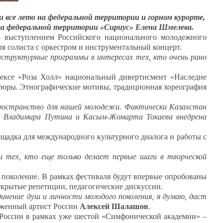
все лето на федеральной территории и горном курорте,
ета федеральной территории «Сириус» Елена Шмелева.
– выступлением Российского национального молодежного
ля солиста с оркестром и инструментальный концерт.
аструктурные программы в интересах тех, кто очень рано
лексе «Роза Холл» национальный дивертисмент «Наследие
иатюры. Этнографические мотивы, традиционная хореография
ространство для нашей молодежи. Фактически Казахстан
ан Владимира Путина и Касым-Жомарта Токаева внедрена
ощадка для международного культурного диалога и работы с
 и тех, кто еще только делает первые шаги в творческой
е поколение. В рамках фестиваля будут впервые опробованы
ткрытые репетиции, педагогические дискуссии.
динение душ и личности молодого поколения, я думаю, даст
уженный артист России
Алексей Шалашов
.
 России в рамках уже шестой «Симфонической академии» –