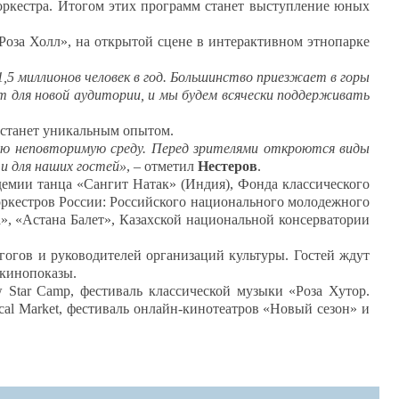
оркестра. Итогом этих программ станет выступление юных
оза Холл», на открытой сцене в интерактивном этнопарке
1,5 миллионов человек в год. Большинство приезжает в горы
т для новой аудитории, и мы будем всячески поддерживать
е станет уникальным опытом.
вою неповторимую среду. Перед зрителями откроются виды
и для наших гостей»
, – отметил
Нестеров
.
демии танца «Сангит Натак» (Индия), Фонда классического
оркестров России: Российского национального молодежного
», «Астана Балет», Казахской национальной консерватории
гогов и руководителей организаций культуры. Гостей ждут
 кинопоказы.
Star Camp, фестиваль классической музыки «Роза Хутор.
cal Market, фестиваль онлайн-кинотеатров «Новый сезон» и