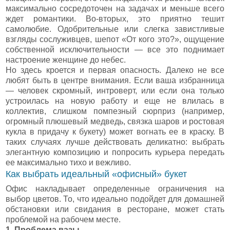
максимально сосредоточен на задачах и меньше всего
ждет романтики. Во-вторых, это приятно тешит
самолюбие. Одобрительные или слегка завистливые
взгляды сослуживцев, шепот «От кого это?», ощущение
собственной исключительности — все это поднимает
настроение женщине до небес.
Но здесь кроется и первая опасность. Далеко не все
любят быть в центре внимания. Если ваша избранница
— человек скромный, интроверт, или если она только
устроилась на новую работу и еще не влилась в
коллектив, слишком помпезный сюрприз (например,
огромный плюшевый медведь, связка шаров и ростовая
кукла в придачу к букету) может вогнать ее в краску. В
таких случаях лучше действовать деликатно: выбрать
элегантную композицию и попросить курьера передать
ее максимально тихо и вежливо.
Как выбрать идеальный «офисный» букет
Офис накладывает определенные ограничения на
выбор цветов. То, что идеально подойдет для домашней
обстановки или свидания в ресторане, может стать
проблемой на рабочем месте.
1. Проблема вазы.