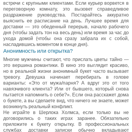
встречи с крупными клиентами. Если курьер ворвется в
переговорную комнату, это вызовет справедливое
раздражение руководства. Постарайтесь аккуратно
выяснить ее расписание на день. Лучшее время для
доставки — это обеденный перерыв, начало рабочего
дня (чтобы задать тон на весь день) или время за час до
ухода домой (чтобы она сразу забрала их с собой,
насладившись моментом в конце дня).
Анонимность или открытка?
Многие мужчины считают, что прислать цветы тайно —
это вершина романтики. В кино это выглядит красиво,
но в реальной жизни анонимный букет часто вызывает
тревогу. Девушка начинает перебирать в голове
варианты: «Это от мужа/парня? А вдруг это от того
навязчивого клиента? Или от бывшего, который снова
пытается напомнить о себе?». Если она расскажет дома
о букете, а вы сделаете вид, что ничего не знаете, может
возникнуть реальный конфликт.
Не играйте в Шерлока Холмса, если только вы не
договорились о таких играх заранее. Обязательно
приложите к букету открытку. В профессиональных
службах доставки записки обычно вкладывают