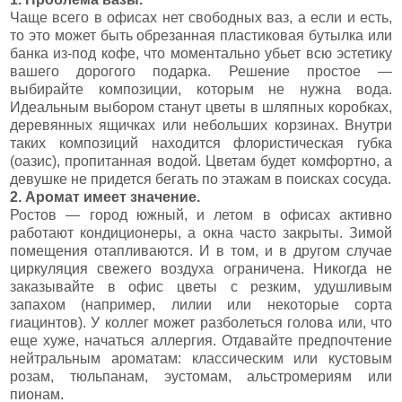
Чаще всего в офисах нет свободных ваз, а если и есть,
то это может быть обрезанная пластиковая бутылка или
банка из-под кофе, что моментально убьет всю эстетику
вашего дорогого подарка. Решение простое —
выбирайте композиции, которым не нужна вода.
Идеальным выбором станут цветы в шляпных коробках,
деревянных ящичках или небольших корзинах. Внутри
таких композиций находится флористическая губка
(оазис), пропитанная водой. Цветам будет комфортно, а
девушке не придется бегать по этажам в поисках сосуда.
2. Аромат имеет значение.
Ростов — город южный, и летом в офисах активно
работают кондиционеры, а окна часто закрыты. Зимой
помещения отапливаются. И в том, и в другом случае
циркуляция свежего воздуха ограничена. Никогда не
заказывайте в офис цветы с резким, удушливым
запахом (например, лилии или некоторые сорта
гиацинтов). У коллег может разболеться голова или, что
еще хуже, начаться аллергия. Отдавайте предпочтение
нейтральным ароматам: классическим или кустовым
розам, тюльпанам, эустомам, альстромериям или
пионам.