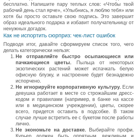
бесплатно. Напишите пару теплых слов: «Чтобы твой
рабочий день стал ярче», «Улыбнись, я люблю тебя» или
хотя бы просто оставьте свою подпись. Это завершит
образ идеального подарка и избавит получательницу от
ненужных догадок.
Как не испортить сюрприз: чек-лист ошибок
Подводя итог, давайте сформируем список того, чего
делать категорически нельзя:
Не отправляйте быстро осыпающиеся или
пачкающиеся цветы.
Пыльца от некоторых
экзотических растений может испачкать белую
офисную блузку, и настроение будет безнадежно
испорчено.
Не игнорируйте корпоративную культуру.
Если
девушка работает в месте со строжайшим дресс-
кодом и правилами (например, в банке на кассе
или в медицинском учреждении), цветы, скорее
всего, придется оставить в подсобке. В таком
случае лучше встретить ее с букетом после работы
лично.
Не экономьте на доставке.
Выбирайте профи.
Курьер должен быть опрятным, вежливым и