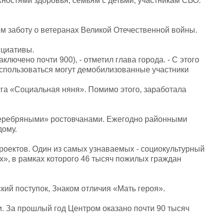
остями здоровья, семьям с детьми, участникам СВО.
яем заботу о ветеранах Великой Отечественной войны.
нициативы.
ючено почти 900), - отметил глава города. - С этого
спользоваться могут демобилизованные участники
га «Социальная няня». Помимо этого, заработала
«серебряными» ростовчанами. Ежегодно районными
дому.
роектов. Один из самых узнаваемых - социокультурный
х», в рамках которого 46 тысяч пожилых граждан
кий поступок, Знаком отличия «Мать героя».
. За прошлый год Центром оказано почти 90 тысяч