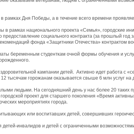
ние оказываем ветеранам, людям с ограниченными возможн
ко в рамках Дня Победы, а в течение всего времени проявл
мы в рамках национального проекта «Семья», городские и
предоставление социального контракта (за прошлый год закл
рекомендаций фонда «Защитники Отечества» контрактом во
латы беременным студенткам очной формы обучения и услу
оворожденного.
оздоровительной кампании детей. Активно идет работа с 
12 тысячам горожанам оказывается свыше 6 млн услуг на 
ыми людьми. На сегодняшний день у нас более 20 таких п
 городской проект для старшего поколения «Время активны
орческих мероприятиях города.
питывающих или воспитавших детей, совершивших героичес
детей-инвалидов и детей с ограниченными возможностями