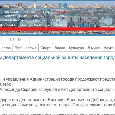
ЯРОСЛАВЛЬ
АРКТИКА
ТВЕРЬ
РОСТОВ
АЛТАЙ
КРЫМ
ТОМСК
КЕМЕРОВО
К
ЖЕЛЕЗНОГОРСК
ХАКАСИЯ
КАМЧАТКА
АБАЙКАЛЬЕ
САХА
СЕВАСТОПОЛЬ
САХАЛИН
€ 94.84
ество
Путешествия
Спорт
Видео
Культура
В мире
Наука 
ы Департамента социальной защиты населения горо
 и управления Администрации города продолжают предста
 этот.
 Александр Скрябин заслушал отчет Департамента социаль
 директор Департамента Виктория Валерьевна Добрицкая,
и социальных услуг жителям города. Получателями стали б