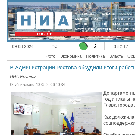
ФЕДЕРАЦИЯ
КУБАНЬ
КАВКАЗ
КАЛИНИНГРАД
НОВОСИБИРСК
КРАСНОЯРСК
СПБ
ВЛАДИВОСТО
МУРМАНСК
ИРКУТСК
БУРЯТИЯ
З
°C
2
09.08.2026
$ 82.17
Фото
Экономика
Политика
Власть
Общ
В Администрации Ростова обсудили итоги работ
НИА-Ростов
Опубликовано: 13.05.2026 10:34
Департаменты
год и планы на
Глава города
Как доложила
соцподдержки 