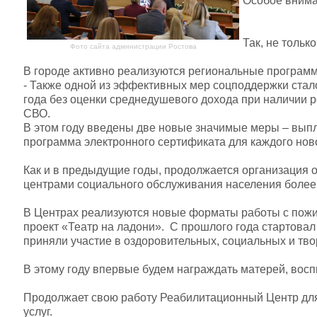
Особое внима
Так, не толь
Фото сайта администрации Ростова
В городе активно реализуются региональные програм
- Также одной из эффективных мер соцподдержки стало 
года без оценки среднедушевого дохода при наличии 
СВО.
В этом году введены две новые значимые меры – вып
программа электронного сертификата для каждого н
Как и в предыдущие годы, продолжается организация 
центрами социального обслуживания населения более 
В Центрах реализуются новые форматы работы с пожил
проект «Театр на ладони». С прошлого года стартовал
приняли участие в оздоровительных, социальных и тв
В этому году впервые будем награждать матерей, вос
Продолжает свою работу Реабилитационный Центр для 
услуг.