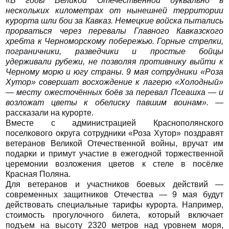
«В годы Великой Отечественной буквально в
нескольких километрах от нынешней территории
курорта шли бои за Кавказ. Немецкие войска пытались
прорваться через перевалы Главного Кавказского
хребта к Черноморскому побережью. Горные стрелки,
пограничники, разведчики и простые бойцы
удерживали рубежи, не позволяя противнику выйти к
Черному морю и югу страны. 9 мая сотрудники «Роза
Хутор» совершат восхождение к лагерю «Холодный»
— месту ожесточённых боёв за перевал Псеашха — и
возложат цветы к обелиску павшим воинам».
—
рассказали на курорте.
Вместе с администрацией Краснополянского
поселкового округа сотрудники «Роза Хутор» поздравят
ветеранов Великой Отечественной войны, вручат им
подарки и примут участие в ежегодной торжественной
церемонии возложения цветов к стеле в посёлке
Красная Поляна.
Для ветеранов и участников боевых действий —
современных защитников Отечества — 9 мая будут
действовать специальные тарифы курорта. Например,
стоимость прогулочного билета, который включает
подъем на высоту 2320 метров над уровнем моря,