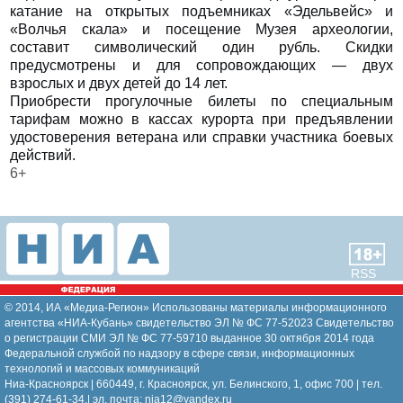
катание на открытых подъемниках «Эдельвейс» и
«Волчья скала» и посещение Музея археологии,
составит символический один рубль. Скидки
предусмотрены и для сопровождающих — двух
взрослых и двух детей до 14 лет.
Приобрести прогулочные билеты по специальным
тарифам можно в кассах курорта при предъявлении
удостоверения ветерана или справки участника боевых
действий.
6+
RSS
© 2014, ИА «Медиа-Регион» Использованы материалы информационного
агентства «НИА-Кубань» свидетельство ЭЛ № ФС 77-52023 Свидетельство
о регистрации СМИ ЭЛ № ФС 77-59710 выданное 30 октября 2014 года
Федеральной службой по надзору в сфере связи, информационных
технологий и массовых коммуникаций
Ниа-Красноярск | 660449, г. Красноярск, ул. Белинского, 1, офис 700 | тел.
(391) 274-61-34,| эл. почта: nia12@yandex.ru