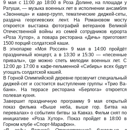
9 мая с 11:00 до 18:00 в Роза Долине, на площади у
Ратуши, — музыка военных лет в исполнении ансамбля
«Звонница» и кавер-групп, тематические диджей-сеты,
раздача георгиевских лент. На Романовом мосту
откроется выставка фотографий ветеранов Великой
Отечественной войны из семей сотрудников курорта
«Роза Хутор», а повара ресторана «Дичь» приготовят
1500 порций солдатской каши.
В этнопарке «Моя Россия» 9 мая в 14:00 пройдёт
праздничный концерт, а в 13:30 и 15:30 — «песенные
привалы», где можно спеть мелодии военных лет. С
12:00 до 17:00 в кафе-пельменной «Сибирь» всех будут
угощать солдатской кашей.
В Горной Олимпийской деревне прозвучит специальный
диджей-сет и состоится выступление группы «Трио Ва-
банк». На террасе ресторана «Берлога» откроется
полевая кухня.
Завершит праздничную программу 9 мая открытый
показ фильма «Выше неба, выше гор. Битва на
перевалах» о событиях битвы за Кавказ. Фильм снят по
инициативе «Роза Хутор». Показ пройдет в 18:00 в
Горном клубе «Спорт-Марафон».