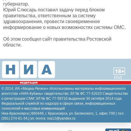
губернатор.
Юрий Слюсарь поставил задачу перед блоком
правительства, ответственным за систему
здравоохранения, провести своевременное
информирование о новых возможностях системы ОМС.
Об этом сообщил сайт правительства Ростовской
области.
RSS
© 2014, ИА «Медиа-Регион» Использованы материалы информационного
агентства «НИА-Кубань» свидетельство ЭЛ № ФС 77-52023 Свидетельство
о регистрации СМИ ЭЛ № ФС 77-59710 выданное 30 октября 2014 года
Федеральной службой по надзору в сфере связи, информационных
технологий и массовых коммуникаций
Ниа-Красноярск | 660449, г. Красноярск, ул. Белинского, 1, офис 700 | тел.
(391) 274-61-34,| эл. почта: nia12@yandex.ru