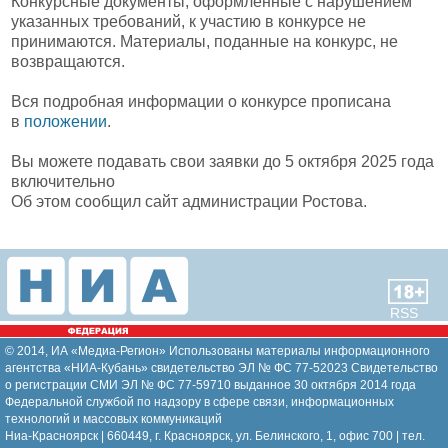
Конкурсные документы, оформленные с нарушением
указанных требований, к участию в конкурсе не
принимаются. Материалы, поданные на конкурс, не
возвращаются.
Вся подробная информации о конкурсе прописана
в
положении
.
Вы можете подавать свои заявки до 5 октября 2025 года
включительно
Об этом сообщил сайт администрации Ростова.
RSS
© 2014, ИА «Медиа-Регион» Использованы материалы информационного
агентства «НИА-Кубань» свидетельство ЭЛ № ФС 77-52023 Свидетельство
о регистрации СМИ ЭЛ № ФС 77-59710 выданное 30 октября 2014 года
Федеральной службой по надзору в сфере связи, информационных
технологий и массовых коммуникаций
Ниа-Красноярск | 660449, г. Красноярск, ул. Белинского, 1, офис 700 | тел.