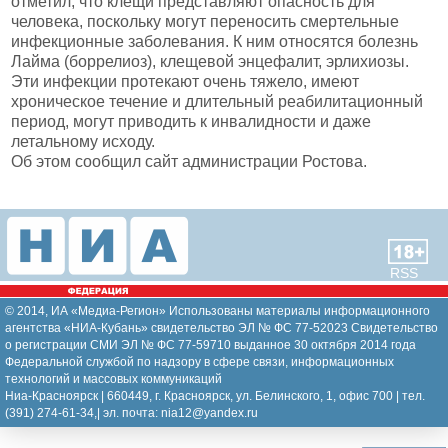
отметил, что клещи представляют опасность для
человека, поскольку могут переносить смертельные
инфекционные заболевания. К ним относятся болезнь
Лайма (боррелиоз), клещевой энцефалит, эрлихиозы.
Эти инфекции протекают очень тяжело, имеют
хроническое течение и длительный реабилитационный
период, могут приводить к инвалидности и даже
летальному исходу.
Об этом сообщил сайт администрации Ростова.
RSS
© 2014, ИА «Медиа-Регион» Использованы материалы информационного
агентства «НИА-Кубань» свидетельство ЭЛ № ФС 77-52023 Свидетельство
о регистрации СМИ ЭЛ № ФС 77-59710 выданное 30 октября 2014 года
Федеральной службой по надзору в сфере связи, информационных
технологий и массовых коммуникаций
Ниа-Красноярск | 660449, г. Красноярск, ул. Белинского, 1, офис 700 | тел.
(391) 274-61-34,| эл. почта: nia12@yandex.ru