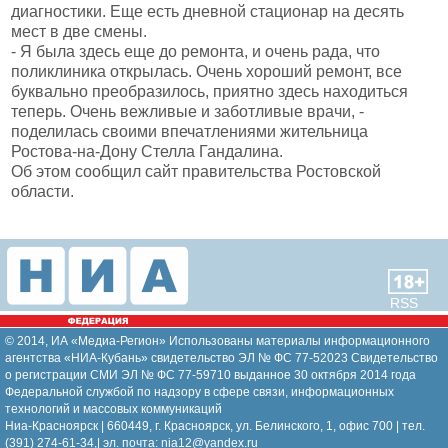
диагностики. Еще есть дневной стационар на десять
мест в две смены.
- Я была здесь еще до ремонта, и очень рада, что
поликлиника открылась. Очень хороший ремонт, все
буквально преобразилось, приятно здесь находиться
теперь. Очень вежливые и заботливые врачи, -
поделилась своими впечатлениями жительница
Ростова-на-Дону Стелла Гандалина.
Об этом сообщил сайт правительства Ростовской
области.
RSS
© 2014, ИА «Медиа-Регион» Использованы материалы информационного
агентства «НИА-Кубань» свидетельство ЭЛ № ФС 77-52023 Свидетельство
о регистрации СМИ ЭЛ № ФС 77-59710 выданное 30 октября 2014 года
Федеральной службой по надзору в сфере связи, информационных
технологий и массовых коммуникаций
Ниа-Красноярск | 660449, г. Красноярск, ул. Белинского, 1, офис 700 | тел.
(391) 274-61-34,| эл. почта: nia12@yandex.ru