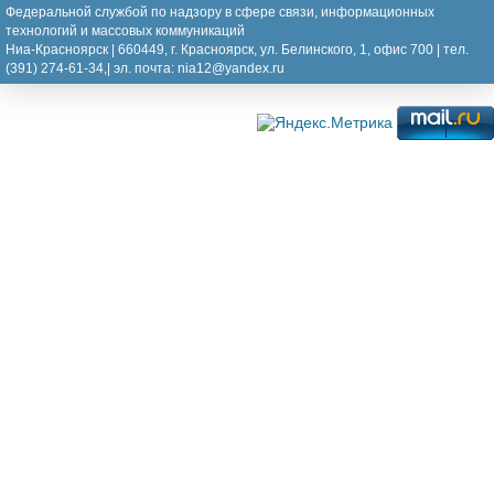
Федеральной службой по надзору в сфере связи, информационных
технологий и массовых коммуникаций
Ниа-Красноярск | 660449, г. Красноярск, ул. Белинского, 1, офис 700 | тел.
(391) 274-61-34,| эл. почта: nia12@yandex.ru