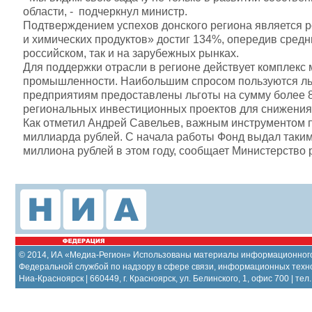
области, - подчеркнул министр.
Подтверждением успехов донского региона является р
и химических продуктов» достиг 134%, опередив средн
российском, так и на зарубежных рынках.
Для поддержки отрасли в регионе действует комплекс 
промышленности. Наибольшим спросом пользуются льго
предприятиям предоставлены льготы на сумму более 8
региональных инвестиционных проектов для снижения 
Как отметил Андрей Савельев, важным инструментом п
миллиарда рублей. С начала работы Фонд выдал таким 
миллиона рублей в этом году, сообщает Министерство
© 2014, ИА «Медиа-Регион» Использованы материалы информационного 
Федеральной службой по надзору в сфере связи, информационных техн
Ниа-Красноярск | 660449, г. Красноярск, ул. Белинского, 1, офис 700 | тел.