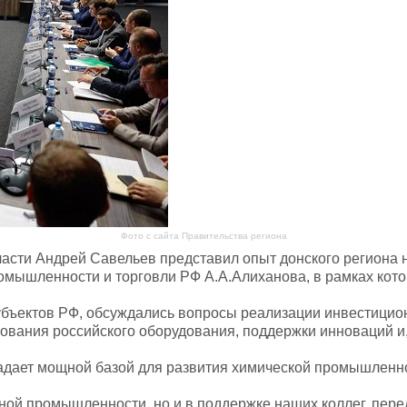
Фото с сайта Правительства региона
асти Андрей Савельев представил опыт донского региона 
мышленности и торговли РФ А.А.Алиханова, в рамках кото
убъектов РФ, обсуждались вопросы реализации инвестицио
ования российского оборудования, поддержки инноваций и
адает мощной базой для развития химической промышленнос
нной промышленности, но и в поддержке наших коллег, пере