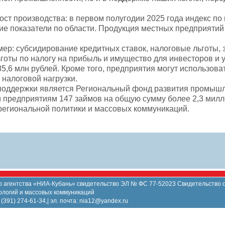
ост производства: в первом полугодии 2025 года индекс по
ие показатели по области. Продукция местных предприятий
мер: субсидирование кредитных ставок, налоговые льготы,
ты по налогу на прибыль и имущество для инвесторов и у
5,6 млн рублей. Кроме того, предприятия могут использов
налоговой нагрузки.
оддержки является Региональный фонд развития промышлен
предприятиям 147 займов на общую сумму более 2,3 миллиа
 региональной политики и массовых коммуникаций.
агентства «НИА-Кубань» свидетельство ЭЛ № ФС 77-52023 Свидетельство о
ологий и массовых коммуникаций
 (391) 274-61-34,| эл. почта: nia12@yandex.ru