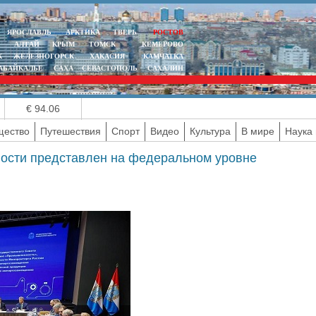
ЯРОСЛАВЛЬ
АРКТИКА
ТВЕРЬ
РОСТОВ
АЛТАЙ
КРЫМ
ТОМСК
КЕМЕРОВО
К
ЖЕЛЕЗНОГОРСК
ХАКАСИЯ
КАМЧАТКА
АБАЙКАЛЬЕ
САХА
СЕВАСТОПОЛЬ
САХАЛИН
€ 94.06
ество
Путешествия
Спорт
Видео
Культура
В мире
Наука 
ости представлен на федеральном уровне