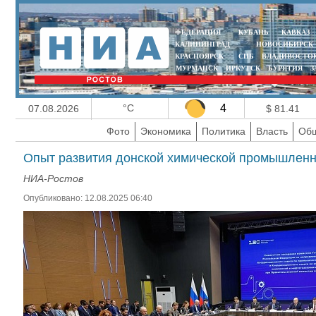
ФЕДЕРАЦИЯ
КУБАНЬ
КАВКАЗ
КАЛИНИНГРАД
НОВОСИБИРСК
КРАСНОЯРСК
СПБ
ВЛАДИВОСТО
МУРМАНСК
ИРКУТСК
БУРЯТИЯ
З
°C
4
07.08.2026
$ 81.41
Фото
Экономика
Политика
Власть
Общ
Опыт развития донской химической промышленн
НИА-Ростов
Опубликовано: 12.08.2025 06:40