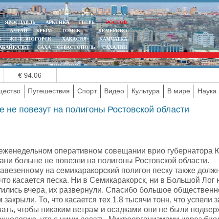
ЯРОСЛАВЛЬ
АРКТИКА
ТВЕРЬ
РОСТОВ
АЛТАЙ
КРЫМ
ТОМСК
КЕМЕРОВО
К
ЖЕЛЕЗНОГОРСК
ХАКАСИЯ
КАМЧАТКА
АБАЙКАЛЬЕ
САХА
СЕВАСТОПОЛЬ
САХАЛИН
€ 94.06
ество
Путешествия
Спорт
Видео
Культура
В мире
Наука 
 не повезут на полигоны Ростовской области
 еженедельном оперативном совещании врио губернатора Ю
ани больше не повезли на полигоны Ростовской области.
завезенному на семикаракорский полигон песку также долж
 что касается песка. Ни в Семикаракорск, ни в Большой Лог 
ились вчера, их развернули. Спасибо большое общественно
 закрыли. То, что касается тех 1,8 тысячи тонн, что успели
ать, чтобы никаким ветрам и осадками они не были подвер