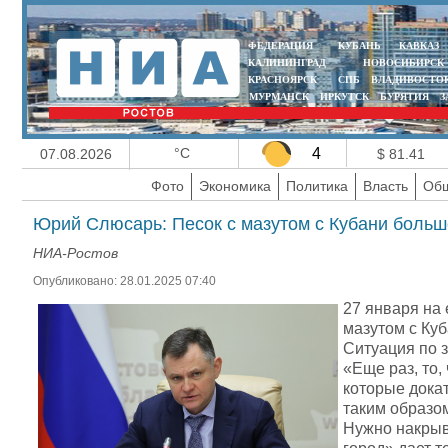
ФЕДЕРАЦИЯ
КУБАНЬ
КАВКАЗ
КАЛИНИНГРАД
НОВОСИБИРСК
КРАСНОЯРСК
СПБ
ВЛАДИВОСТО
МУРМАНСК
ИРКУТСК
БУРЯТИЯ
З
°C
4
07.08.2026
$ 81.41
Фото
Экономика
Политика
Власть
Общ
Юрий Слюсарь: Песок с мазутом с Кубани больше
НИА-Ростов
Опубликовано: 28.01.2025 07:40
27 января на
мазутом с Куб
Ситуация по 
«Еще раз, то,
которые докат
таким образом
Нужно накрыв