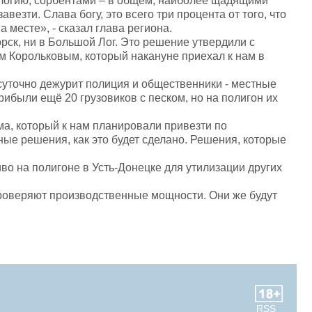
иологию, сорбентами – в общем, наиболее щадящими
везти. Слава богу, это всего три процента от того, что
а месте», - сказал глава региона.
орск, ни в Большой Лог. Это решение утвердили с
м Корольковым, который накануне приехал к нам в
суточно дежурит полиция и общественники - местные
ибыли ещё 20 грузовиков с песком, но на полигон их
ёма, который к нам планировали привезти по
ые решения, как это будет сделано. Решения, которые
иво на полигоне в Усть-Донецке для утилизации других
проверяют производственные мощности. Они же будут
RSS