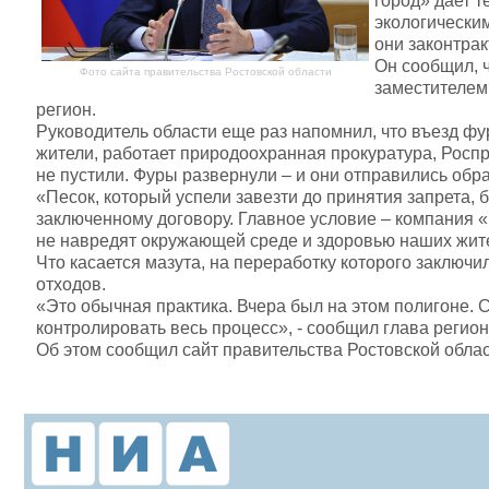
город» дает 
экологическим
они законтрак
Он сообщил, ч
Фото сайта правительства Ростовской области
заместителем
регион.
Руководитель области еще раз напомнил, что въезд фу
жители, работает природоохранная прокуратура, Роспр
не пустили. Фуры развернули – и они отправились обра
«Песок, который успели завезти до принятия запрета, 
заключенному договору. Главное условие – компания 
не навредят окружающей среде и здоровью наших жител
Что касается мазута, на переработку которого заключи
отходов.
«Это обычная практика. Вчера был на этом полигоне.
контролировать весь процесс», - сообщил глава регион
Об этом сообщил сайт правительства Ростовской облас