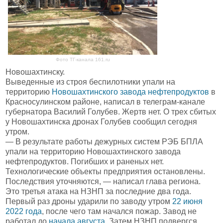
Фото ТГ-канала 161.ru
Новошахтинску.
Выведенные из строя беспилотники упали на
территорию
Новошахтинского завода нефтепродуктов
в
Красносулинском районе, написал в телеграм-канале
губернатора Василий Голубев. Жертв нет. О трех сбитых
у Новошахтинска дронах Голубев сообщил сегодня
утром.
— В результате работы дежурных систем РЭБ БПЛА
упали на территорию Новошахтинского завода
нефтепродуктов. Погибших и раненых нет.
Технологические объекты предприятия остановлены.
Последствия уточняются, — написал глава региона.
Это третья атака на НЗНП за последние два года.
Первый раз дроны ударили по заводу утром
22 июня
2022 года
, после чего там начался пожар. Завод не
работал до
начала августа
. Затем НЗНП подвергся