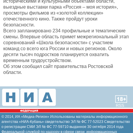
историческими и культурными объектами области,
выездные выставки парка «Россия – моя история»,
просмотры фильмов из «золотой коллекции»
отечественного кино. Также пройдут уроки
безопасности.
Всего запланировано 234 профильные и тематические
смены. Впервые область примет межрегиональный этап
соревнований «Школа безопасности» с участием
команд со всего юга России и новых регионов. Около
десяти тысяч подростков планируется охватить
временным трудоустройством.
Об этом сообщил сайт правительства Ростовской
области.
RSS
© 2014, ИА «Медиа-Регион» Использованы материалы информационного
агентства «НИА-Кубань» свидетельство ЭЛ № ФС 77-52023 Свидетельство
о регистрации СМИ ЭЛ № ФС 77-59710 выданное 30 октября 2014 года
Федеральной службой по надзору в сфере связи, информационных