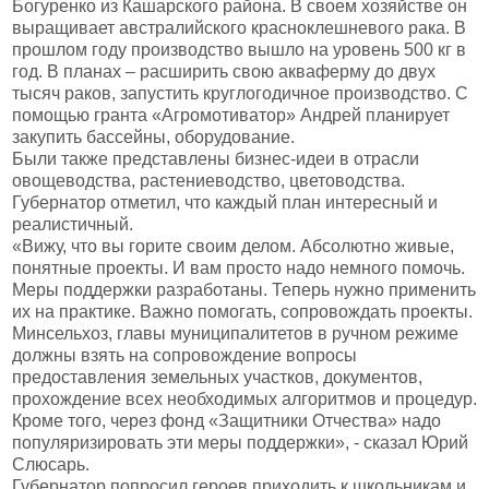
Богуренко из Кашарского района. В своем хозяйстве он
выращивает австралийского красноклешневого рака. В
прошлом году производство вышло на уровень 500 кг в
год. В планах – расширить свою акваферму до двух
тысяч раков, запустить круглогодичное производство. С
помощью гранта «Агромотиватор» Андрей планирует
закупить бассейны, оборудование.
Были также представлены бизнес-идеи в отрасли
овощеводства, растениеводство, цветоводства.
Губернатор отметил, что каждый план интересный и
реалистичный.
«Вижу, что вы горите своим делом. Абсолютно живые,
понятные проекты. И вам просто надо немного помочь.
Меры поддержки разработаны. Теперь нужно применить
их на практике. Важно помогать, сопровождать проекты.
Минсельхоз, главы муниципалитетов в ручном режиме
должны взять на сопровождение вопросы
предоставления земельных участков, документов,
прохождение всех необходимых алгоритмов и процедур.
Кроме того, через фонд «Защитники Отчества» надо
популяризировать эти меры поддержки», - сказал Юрий
Слюсарь.
Губернатор попросил героев приходить к школьникам и