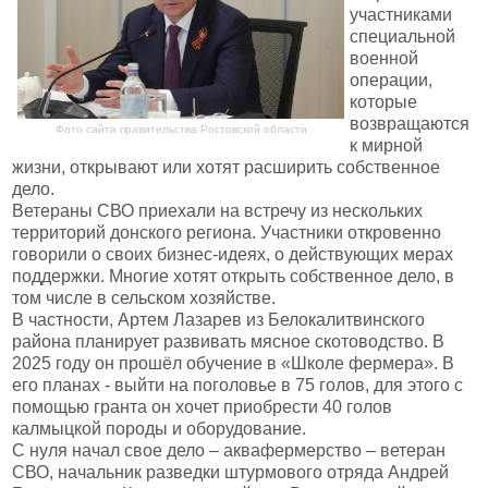
участниками
специальной
военной
операции,
которые
возвращаются
Фото сайта правительства Ростовской области
к мирной
жизни, открывают или хотят расширить собственное
дело.
Ветераны СВО приехали на встречу из нескольких
территорий донского региона. Участники откровенно
говорили о своих бизнес-идеях, о действующих мерах
поддержки. Многие хотят открыть собственное дело, в
том числе в сельском хозяйстве.
В частности, Артем Лазарев из Белокалитвинского
района планирует развивать мясное скотоводство. В
2025 году он прошёл обучение в «Школе фермера». В
его планах - выйти на поголовье в 75 голов, для этого с
помощью гранта он хочет приобрести 40 голов
калмыцкой породы и оборудование.
С нуля начал свое дело – аквафермерство – ветеран
СВО, начальник разведки штурмового отряда Андрей