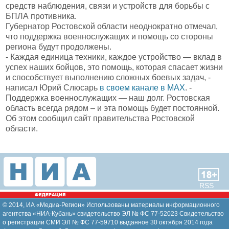
средств наблюдения, связи и устройств для борьбы с
БПЛА противника.
Губернатор Ростовской области неоднократно отмечал,
что поддержка военнослужащих и помощь со стороны
региона будут продолжены.
- Каждая единица техники, каждое устройство — вклад в
успех наших бойцов, это помощь, которая спасает жизни
и способствует выполнению сложных боевых задач, -
написал Юрий Слюсарь
в своем канале в МАХ
. -
Поддержка военнослужащих — наш долг. Ростовская
область всегда рядом – и эта помощь будет постоянной.
Об этом сообщил сайт правительства Ростовской
области.
RSS
© 2014, ИА «Медиа-Регион» Использованы материалы информационного
агентства «НИА-Кубань» свидетельство ЭЛ № ФС 77-52023 Свидетельство
о регистрации СМИ ЭЛ № ФС 77-59710 выданное 30 октября 2014 года