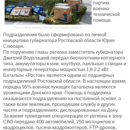
партию
военно-
технической
помощи.
Фото сайта правительства Ростовской области
Подразделение было сформировано по личной
инициативе губернатора Ростовской области Юрия
Слюсаря.
По поручению главы региона заместитель губернатора
Дмитрий Водолацкий передал беспилотники коптерного
типа, аккумуляторы к ним, ноутбуки, паяльные станции и
инверторные генераторы мощностью 1,8-2,2 кВт.
Батальон «Ростов» является одним из подшефных
подразделений Ростовской области. В настоящее время
порядка 95% военнослужащих батальона являются
уроженцами Донского края. Помощь и поддержка
оказываются подразделению на постоянной основе, а
также всем землякам, проходящим службу в других
частях и подразделениях, дислоцированных на Дону.
За время проведения спецоперации от региона в зону
СВО передано 400 автомобилей, 250 мотоциклов и
квадроциклов, тысячи квадрокоптеров, FTP-дронов,