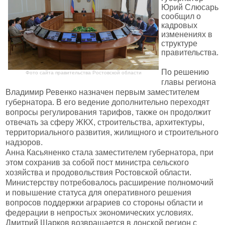
Юрий Слюсарь
сообщил о
кадровых
изменениях в
структуре
правительства.
По решению
Фото сайта правительства Ростовской области
главы региона
Владимир Ревенко назначен первым заместителем
губернатора. В его ведение дополнительно переходят
вопросы регулирования тарифов, также он продолжит
отвечать за сферу ЖКХ, строительства, архитектуры,
территориального развития, жилищного и строительного
надзоров.
Анна Касьяненко стала заместителем губернатора, при
этом сохранив за собой пост министра сельского
хозяйства и продовольствия Ростовской области.
Министерству потребовалось расширение полномочий
и повышение статуса для оперативного решения
вопросов поддержки аграриев со стороны области и
федерации в непростых экономических условиях.
Дмитрий Шарков возвращается в донской регион с