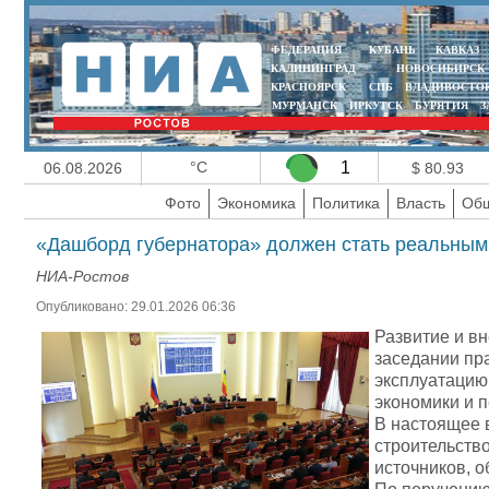
ФЕДЕРАЦИЯ
КУБАНЬ
КАВКАЗ
КАЛИНИНГРАД
НОВОСИБИРСК
КРАСНОЯРСК
СПБ
ВЛАДИВОСТО
МУРМАНСК
ИРКУТСК
БУРЯТИЯ
З
°C
1
06.08.2026
$ 80.93
Фото
Экономика
Политика
Власть
Общ
«Дашборд губернатора» должен стать реальным
НИА-Ростов
Опубликовано: 29.01.2026 06:36
Развитие и в
заседании пр
эксплуатацию 
экономики и п
В настоящее 
строительств
источников, о