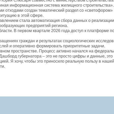
 Юрия Слюсаря совместно с министерством строительства
иная информационная система жилищного строительства».
и отходами создан тематический раздел со «светофором»
ситуацию в этой сфере.
влением стала автоматизация сбора данных о реализации 
мообразующих предприятий региона.
ласти. В первом квартале 2026 года доступ к платформе по
бращениях граждан и результатах социологических исследо
слей и оперативно формировать приоритетные задачи.
вном пространстве. Процесс активно начался на федераль
Дашборд губернатора – это не просто цифры и данные, это
ей. Я хочу, чтобы это приносило реальную пользу в нашей
ти.