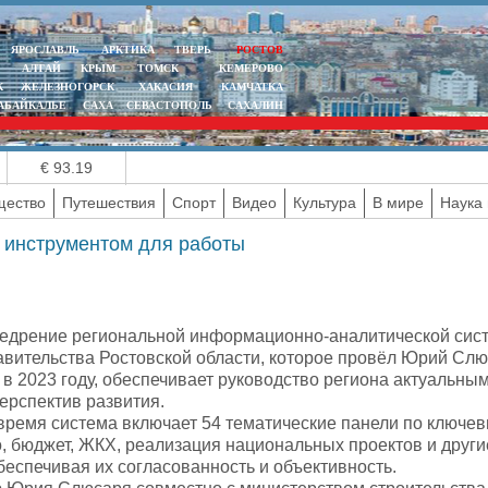
ЯРОСЛАВЛЬ
АРКТИКА
ТВЕРЬ
РОСТОВ
АЛТАЙ
КРЫМ
ТОМСК
КЕМЕРОВО
К
ЖЕЛЕЗНОГОРСК
ХАКАСИЯ
КАМЧАТКА
АБАЙКАЛЬЕ
САХА
СЕВАСТОПОЛЬ
САХАЛИН
€ 93.19
ество
Путешествия
Спорт
Видео
Культура
В мире
Наука 
 инструментом для работы
недрение региональной информационно-аналитической сист
авительства Ростовской области, которое провёл Юрий Сл
в 2023 году, обеспечивает руководство региона актуальны
ерспектив развития.
время система включает 54 тематические панели по ключе
о, бюджет, ЖКХ, реализация национальных проектов и друг
беспечивая их согласованность и объективность.