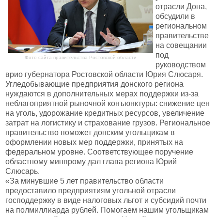
отрасли Дона,
обсудили в
региональном
правительстве
на совещании
под
Фото сайта правительства Ростовской области
руководством
врио губернатора Ростовской области Юрия Слюсаря.
Угледобывающие предприятия донского региона
нуждаются в дополнительных мерах поддержки из-за
неблагоприятной рыночной конъюнктуры: снижение цен
на уголь, удорожание кредитных ресурсов, увеличение
затрат на логистику и страхование грузов. Региональное
правительство поможет донским угольщикам в
оформлении новых мер поддержки, принятых на
федеральном уровне. Соответствующее поручение
областному минпрому дал глава региона Юрий
Слюсарь.
«За минувшие 5 лет правительство области
предоставило предприятиям угольной отрасли
господдержку в виде налоговых льгот и субсидий почти
на полмиллиарда рублей. Помогаем нашим угольщикам