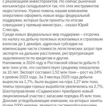
с реализацией инвестпроектов. Но сейчас рыночная
конъюнктура складывается так, что этих инструментов
недостаточно. Нужно помочь нашим компаниям
оперативно оформить новые виды федеральной
поддержки, которые были приняты по итогам
совещания у премьер-министра», - сказал Юрий
Слюсарь.
Среди новых федеральных мер поддержки – отсрочка
по налогу на добычу полезных ископаемых и страховым
взносам до 1 декабря, адресные субсидии на
компенсацию части стоимости логистических затрат при
экспорте на дальние расстояния, реструктуризация
задолженности по кредитам и другие.
Напомним, в 2024 году в Ростовской области добыто 5
млн тонн угля, что соответствует среднему показателю
за 10 лет. Экспорт составил 1,52 млн тонн – рост на 24%
к уровню 2023 года. За 3 месяца 2025 года добыча
выросла на 1,7%, было выдано на-гора 1,27 млн тонн,
темпы проходки горных выработок увеличились на 2,7%.
Шахтоуправление «Садкинское» приобрело новый
лицензионный участок с запасами порядка 45 млн тонн.
Донские угледобывающие компании, на которых заняты
более 5000 человек, являются системообразующими