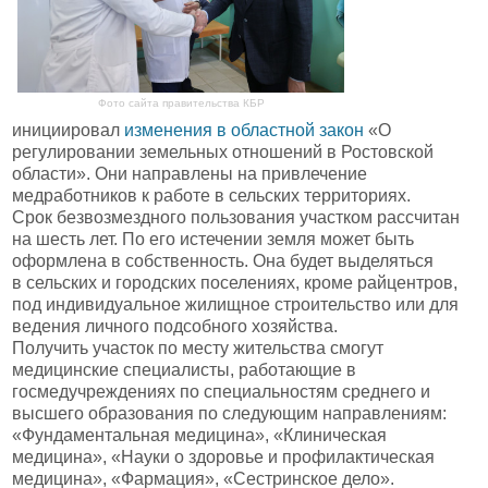
Фото сайта правительства КБР
инициировал
изменения в областной закон
«О
регулировании земельных отношений в Ростовской
области». Они направлены на привлечение
медработников к работе в сельских территориях.
Срок безвозмездного пользования участком рассчитан
на шесть лет. По его истечении земля может быть
оформлена в собственность. Она будет выделяться
в сельских и городских поселениях, кроме райцентров,
под индивидуальное жилищное строительство или для
ведения личного подсобного хозяйства.
Получить участок по месту жительства смогут
медицинские специалисты, работающие в
госмедучреждениях по специальностям среднего и
высшего образования по следующим направлениям:
«Фундаментальная медицина», «Клиническая
медицина», «Науки о здоровье и профилактическая
медицина», «Фармация», «Сестринское дело».