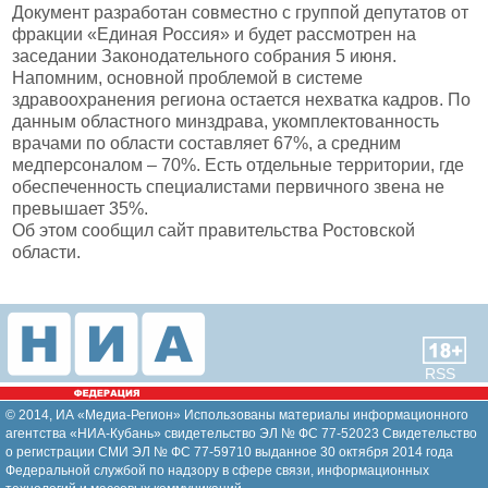
Документ разработан совместно с группой депутатов от
фракции «Единая Россия» и будет рассмотрен на
заседании Законодательного собрания 5 июня.
Напомним, основной проблемой в системе
здравоохранения региона остается нехватка кадров. По
данным областного минздрава, укомплектованность
врачами по области составляет 67%, а средним
медперсоналом – 70%. Есть отдельные территории, где
обеспеченность специалистами первичного звена не
превышает 35%.
Об этом сообщил сайт правительства Ростовской
области.
RSS
© 2014, ИА «Медиа-Регион» Использованы материалы информационного
агентства «НИА-Кубань» свидетельство ЭЛ № ФС 77-52023 Свидетельство
о регистрации СМИ ЭЛ № ФС 77-59710 выданное 30 октября 2014 года
Федеральной службой по надзору в сфере связи, информационных