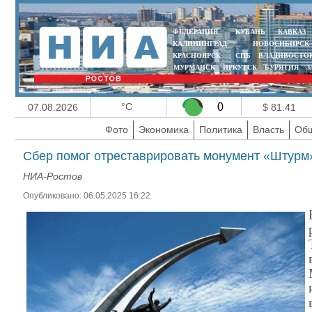
ФЕДЕРАЦИЯ
КУБАНЬ
КАВКАЗ
КАЛИНИНГРАД
НОВОСИБИРСК
КРАСНОЯРСК
СПБ
ВЛАДИВОСТО
МУРМАНСК
ИРКУТСК
БУРЯТИЯ
З
°C
0
07.08.2026
$ 81.41
Фото
Экономика
Политика
Власть
Общ
Сбер помог отреставрировать монумент «Штурм
НИА-Ростов
Опубликовано: 06.05.2025 16:22