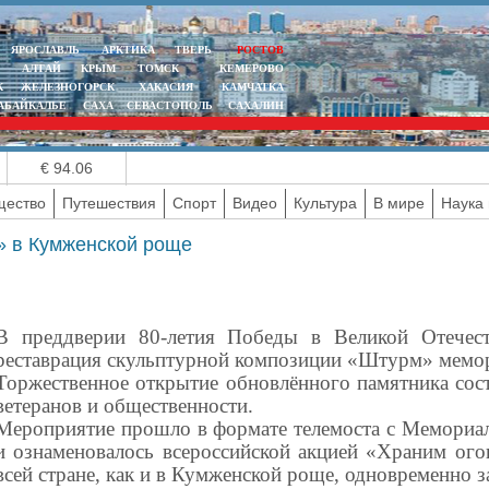
ЯРОСЛАВЛЬ
АРКТИКА
ТВЕРЬ
РОСТОВ
АЛТАЙ
КРЫМ
ТОМСК
КЕМЕРОВО
К
ЖЕЛЕЗНОГОРСК
ХАКАСИЯ
КАМЧАТКА
АБАЙКАЛЬЕ
САХА
СЕВАСТОПОЛЬ
САХАЛИН
€ 94.06
ество
Путешествия
Спорт
Видео
Культура
В мире
Наука 
» в Кумженской роще
В преддверии 80-летия Победы в Великой Отечес
реставрация скульптурной композиции «Штурм» мемо
Торжественное открытие обновлённого памятника состо
ветеранов и общественности.
Мероприятие прошло в формате телемоста с Мемориа
и ознаменовалось всероссийской акцией «Храним ог
всей стране, как и в Кумженской роще, одновременно 