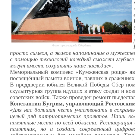
Фото: пресс-служба Сбербанка
просто символ, а живое напоминание о мужестве
с помощью технологий каждый сможет глубже у
могут вместе сохранять наше наследие».
Мемориальный комплекс «Кумженская роща» явл
посвящённый памяти воинов, павших в сражениях 
В преддверии юбилея Великой Победы Сбер пом
скульптурная группа идущих в атаку солдат и воз
советских войск. Также проведен ремонт пьедеста
Константин Бугрим, управляющий Ростовским
«Для нас большая честь участвовать в сохране
целый ряд патриотических проектов. Наши во
памятные места по всей области. Реставрация
памятник, но и создали современный цифро