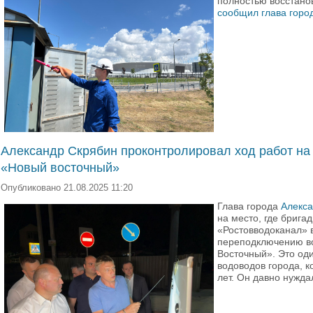
полностью восстано
сообщил глава горо
Александр Скрябин проконтролировал ход работ на
«Новый восточный»
Опубликовано 21.08.2025 11:20
Глава города
Алекса
на место, где брига
«Ростовводоканал» 
переподключению в
Восточный». Это од
водоводов города, к
лет. Он давно нужда