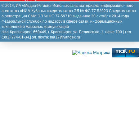
© 2014, ИА «Медиа-Регион» Использованы материалы информационного
агентства «НИА-Кубань» свидетельство ЭЛ № ФС 77-52023 Свидетельство
о регистрации СМИ ЭЛ № ФС 77-59710 выданное 30 октября 2014 года
Федеральной службой по надзору в сфере связи, информационных
технологий и массовых коммуникаций
Ниа-Красноярск | 660449, г. Красноярск, ул. Белинского, 1, офис 700 | тел.
(391) 274-61-34,| эл. почта: nia12@yandex.ru