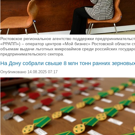
Ростовское региональное агентство поддержки предпринимательс
«РРАПП») – оператор центров «Мой бизнес» Ростовской области с
объемам выдачи льготных микрозаймов среди российских госуда
предпринимательского сектора.
На Дону собрали свыше 8 млн тонн ранних зерновы
Опубликовано 14.08.2025 07:17