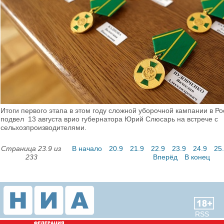
Итоги первого этапа в этом году сложной уборочной кампании в Ро
подвел 13 августа врио губернатора Юрий Слюсарь на встрече с
сельхозпроизводителями.
Страница 23.9 из
В начало
20.9
21.9
22.9
23.9
24.9
25
233
Вперёд
В конец
RSS