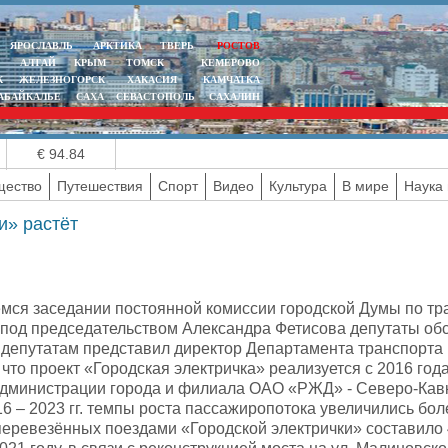
ЯРОСЛАВЛЬ
АРКТИКА
ТВЕРЬ
РОСТОВ
АЛТАЙ
КРЫМ
ТОМСК
КЕМЕРОВО
К
ЖЕЛЕЗНОГОРСК
ХАКАСИЯ
КАМЧАТКА
АБАЙКАЛЬЕ
САХА
СЕВАСТОПОЛЬ
САХАЛИН
€ 94.84
ество
Путешествия
Спорт
Видео
Культура
В мире
Наука 
и» растёт
мся заседании постоянной комиссии городской Думы по т
 под председательством Александра Фетисова депутаты обс
епутатам представил директор Департамента транспорта
что проект «Городская электричка» реализуется с 2016 год
Администрации города и филиала ОАО «РЖД» - Северо-Кавк
6 – 2023 гг. темпы роста пассажиропотока увеличились боле
еревезённых поездами «Городской электрички» составило 41