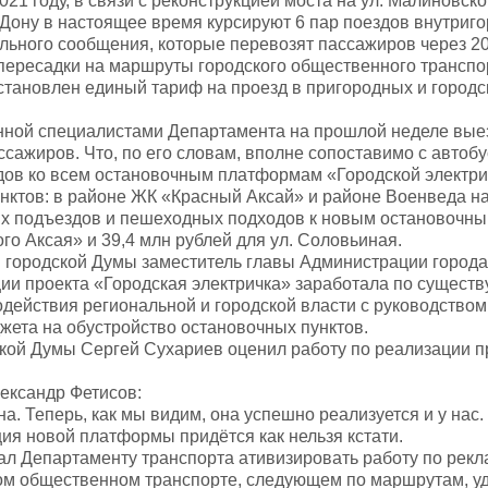
2021 году, в связи с реконструкцией моста на ул. Малиновско
-Дону в настоящее время курсируют 6 пар поездов внутриг
ьного сообщения, которые перевозят пассажиров через 20 
пересадки на маршруты городского общественного транспо
становлен единый тариф на проезд в пригородных и городск
нной специалистами Департамента на прошлой неделе выез
ссажиров. Что, по его словам, вполне сопоставимо с автоб
дов ко всем остановочным платформам «Городской электри
нктов: в районе ЖК «Красный Аксай» и районе Военведа н
х подъездов и пешеходных подходов к новым остановочны
ого Аксая» и 39,4 млн рублей для ул. Соловьиная.
 городской Думы заместитель главы Администрации города
ии проекта «Городская электричка» заработала по существу
действия региональной и городской власти с руководство
жета на обустройство остановочных пунктов.
ой Думы Сергей Сухариев оценил работу по реализации про
ександр Фетисов:
а. Теперь, как мы видим, она успешно реализуется и у нас.
ия новой платформы придётся как нельзя кстати.
л Департаменту транспорта ативизировать работу по рекла
ом общественном транспорте, следующем по маршрутам, у