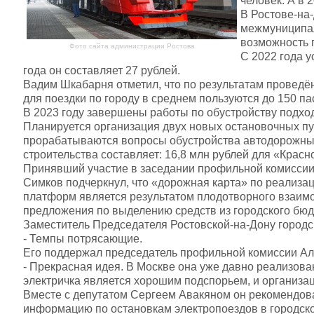
человек. А в 
В Ростове-на
межмуниципал
возможность 
Фото сайта администрации Ростова
С 2022 года у
года он составляет 27 рублей.
Вадим Шкабарня отметил, что по результатам проведё
для поездки по городу в среднем пользуются до 150 па
В 2023 году завершены работы по обустройству подхо
Планируется организация двух новых остановочных пу
прорабатываются вопросы обустройства автодорожны
строительства составляет: 16,8 млн рублей для «Красн
Принявший участие в заседании профильной комиссии
Симков подчеркнул, что «дорожная карта» по реализац
платформ является результатом плодотворного взаимо
предложения по выделению средств из городского бюд
Заместитель Председателя Ростовской-на-Дону городск
- Темпы потрясающие.
Его поддержал председатель профильной комиссии Ал
- Прекрасная идея. В Москве она уже давно реализован
электричка является хорошим подспорьем, и организац
Вместе с депутатом Сергеем Авакяном он рекомендова
информацию по остановкам электропоездов в городск