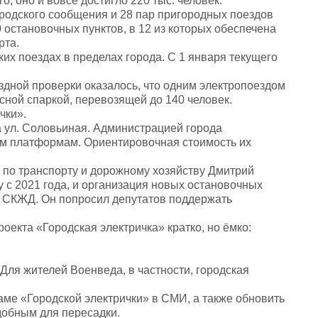
го, оно и вовсе достигло 220 тыс. человек.
ородского сообщения и 28 пар пригородных поездов
остановочных пунктов, в 12 из которых обеспечена
рта.
их поездах в пределах города. С 1 января текущего
дной проверки оказалось, что одним электропоездом
усной спаркой, перевозящей до 140 человек.
чки».
а ул. Соловьиная. Администрацией города
м платформам. Ориентировочная стоимость их
 по транспорту и дорожному хозяйству Дмитрий
 с 2021 года, и организация новых остановочных
м СКЖД. Он попросил депутатов поддержать
екта «Городская электричка» кратко, но ёмко:
 Для жителей Военведа, в частности, городская
ме «Городской электрички» в СМИ, а также обновить
добным для пересадки.