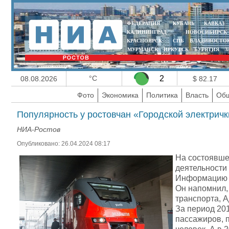
ФЕДЕРАЦИЯ
КУБАНЬ
КАВКАЗ
КАЛИНИНГРАД
НОВОСИБИРСК
КРАСНОЯРСК
СПБ
ВЛАДИВОСТО
МУРМАНСК
ИРКУТСК
БУРЯТИЯ
З
°C
2
08.08.2026
$ 82.17
Фото
Экономика
Политика
Власть
Общ
Популярность у ростовчан «Городской электричк
НИА-Ростов
Опубликовано: 26.04.2024 08:17
На состоявше
деятельности
Информацию д
Он напомнил, 
транспорта, 
За период 201
пассажиров, п