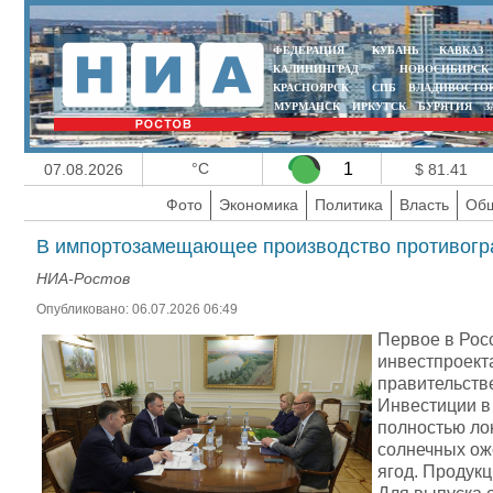
ФЕДЕРАЦИЯ
КУБАНЬ
КАВКАЗ
КАЛИНИНГРАД
НОВОСИБИРСК
КРАСНОЯРСК
СПБ
ВЛАДИВОСТО
МУРМАНСК
ИРКУТСК
БУРЯТИЯ
З
°C
1
07.08.2026
$ 81.41
Фото
Экономика
Политика
Власть
Общ
В импортозамещающее производство противогра
НИА-Ростов
Опубликовано: 06.07.2026 06:49
Первое в Рос
инвестпроект
правительстве
Инвестиции в 
полностью ло
солнечных ож
ягод. Продукц