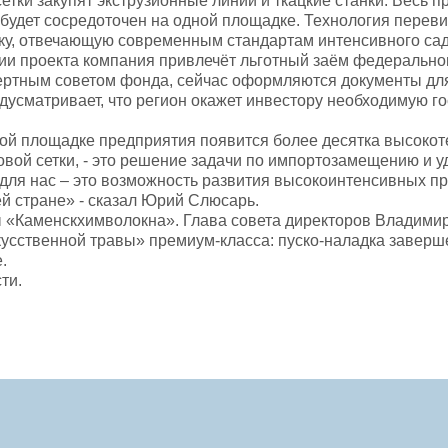
етки закупят экструзионные линии и ткацкие станки. Весь п
будет сосредоточен на одной площадке. Технология переви
ку, отвечающую современным стандартам интенсивного сад
ии проекта компания привлечёт льготный заём федерально
ертным советом фонда, сейчас оформляются документы для
дусматривает, что регион окажет инвестору необходимую г
вой площадке предприятия появится более десятка высокот
овой сетки, - это решение задачи по импортозамещению и 
а для нас – это возможность развития высокоинтенсивных 
сей стране» - сказал Юрий Слюсарь.
ы «Каменскхимволокна». Глава совета директоров Владимир
усственной травы» премиум-класса: пуско-наладка заверш
е.
ти.