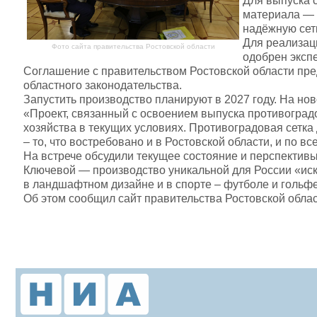
Для выпуска с
материала — 
надёжную сет
Для реализац
Фото сайта правительства Ростовской области
одобрен эксп
Соглашение с правительством Ростовской области пре
областного законодательства.
Запустить производство планируют в 2027 году. На но
«Проект, связанный с освоением выпуска противоград
хозяйства в текущих условиях. Противоградовая сетк
– то, что востребовано и в Ростовской области, и по в
На встрече обсудили текущее состояние и перспектив
Ключевой — производство уникальной для России «иск
в ландшафтном дизайне и в спорте – футболе и гольф
Об этом сообщил сайт правительства Ростовской облас