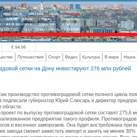
ЯРОСЛАВЛЬ
АРКТИКА
ТВЕРЬ
РОСТОВ
АЛТАЙ
КРЫМ
ТОМСК
КЕМЕРОВО
К
ЖЕЛЕЗНОГОРСК
ХАКАСИЯ
КАМЧАТКА
АБАЙКАЛЬЕ
САХА
СЕВАСТОПОЛЬ
САХАЛИН
€ 94.06
ество
Путешествия
Спорт
Видео
Культура
В мире
Наука 
довой сетки на Дону инвестируют 276 млн рублей
сии производство противоградовой сетки полного цикла по
а подписали губернатор Юрий Слюсарь и директор предприя
 области.
проект по выпуску противоградовой сетки составят 275,6 м
кализованное предприятие такого профиля. Противоградова
огов и весенних заморозков. Она будет востребована при в
ия завода сможет заместить импорт и занять не менее 30% 