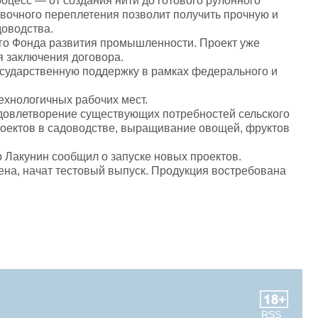
роцесс — от создания нити до готового рулонного
вочного переплетения позволит получить прочную и
оводства.
го Фонда развития промышленности. Проект уже
 заключения договора.
осударственную поддержку в рамках федерального и
ехнологичных рабочих мест.
удовлетворение существующих потребностей сельского
проектов в садоводстве, выращивание овощей, фруктов
 Лакунин сообщил о запуске новых проектов.
ена, начат тестовый выпуск. Продукция востребована
RSS