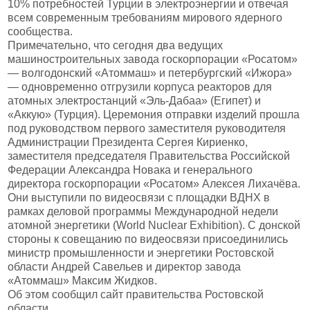
10% потребностей Турции в электроэнергии и отвечая
всем современным требованиям мирового ядерного
сообщества.
Примечательно, что сегодня два ведущих
машиностроительных завода госкорпорации «Росатом»
— волгодонский «Атоммаш» и петербургский «Ижора»
— одновременно отгрузили корпуса реакторов для
атомных электростанций «Эль-Дабаа» (Египет) и
«Аккую» (Турция). Церемония отправки изделий прошла
под руководством первого заместителя руководителя
Администрации Президента Сергея Кириенко,
заместителя председателя Правительства Российской
Федерации Александра Новака и генерального
директора госкорпорации «Росатом» Алексея Лихачёва.
Они выступили по видеосвязи с площадки ВДНХ в
рамках деловой программы Международной недели
атомной энергетики (World Nuclear Exhibition). С донской
стороны к совещанию по видеосвязи присоединились
министр промышленности и энергетики Ростовской
области Андрей Савельев и директор завода
«Атоммаш» Максим Жидков.
Об этом сообщил сайт правительства Ростовской
области.