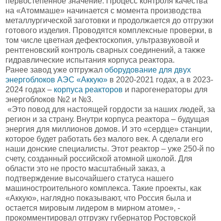
первостепенное значение. Процесс контроля качества
на «Атоммаше» начинается с момента производства
металлургической заготовки и продолжается до отгрузки
готового изделия. Проводятся комплексные проверки, в
том числе цветная дефектоскопия, ультразвуковой и
рентгеновский контроль сварных соединений, а также
гидравлические испытания корпуса реактора.
Ранее завод уже отгружал
оборудование для двух
энергоблоков АЭС «Аккую»
в 2020-2021 годах, а в 2023-
2024 годах –
корпуса реакторов
и парогенераторы для
энергоблоков №2 и №3.
«Это повод для настоящей гордости за наших людей, за
регион и за страну. Внутри корпуса реактора – будущая
энергия для миллионов домов. И это «сердце» станции,
которое будет работать без малого век. А сделали его
наши донские специалисты. Этот реактор – уже 250-й по
счету, созданный российской атомной школой. Для
области это не просто масштабный заказ, а
подтверждение высочайшего статуса нашего
машиностроительного комплекса. Такие проекты, как
«Аккую», наглядно показывают, что Россия была и
остается мировым лидером в мирном атоме», -
прокомментировал отгрузку губернатор Ростовской