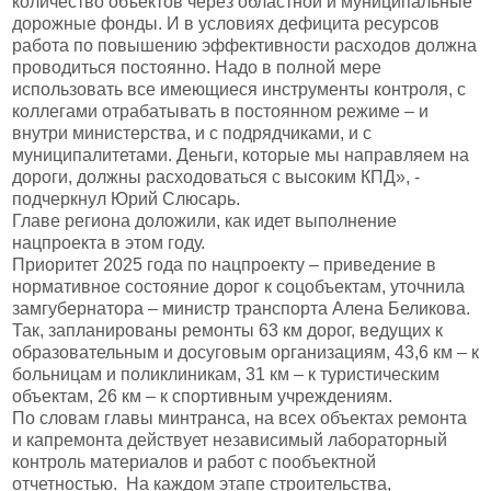
количество объектов через областной и муниципальные
дорожные фонды. И в условиях дефицита ресурсов
работа по повышению эффективности расходов должна
проводиться постоянно. Надо в полной мере
использовать все имеющиеся инструменты контроля, с
коллегами отрабатывать в постоянном режиме – и
внутри министерства, и с подрядчиками, и с
муниципалитетами. Деньги, которые мы направляем на
дороги, должны расходоваться с высоким КПД», -
подчеркнул Юрий Слюсарь.
Главе региона доложили, как идет выполнение
нацпроекта в этом году.
Приоритет 2025 года по нацпроекту – приведение в
нормативное состояние дорог к соцобъектам, уточнила
замгубернатора – министр транспорта Алена Беликова.
Так, запланированы ремонты 63 км дорог, ведущих к
образовательным и досуговым организациям, 43,6 км – к
больницам и поликлиникам, 31 км – к туристическим
объектам, 26 км – к спортивным учреждениям.
По словам главы минтранса, на всех объектах ремонта
и капремонта действует независимый лабораторный
контроль материалов и работ с пообъектной
отчетностью. На каждом этапе строительства,