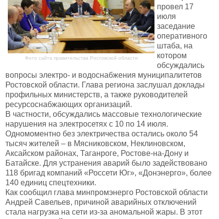
провел 17
июля
заседание
оперативного
штаба, на
котором
Фото сайта правительства Ростовской области
обсуждались
вопросы электро- и водоснабжения муниципалитетов
Ростовской области. Глава региона заслушал доклады
профильных министерств, а также руководителей
ресурсоснабжающих организаций.
В частности, обсуждались массовые технологические
нарушения на электросетях с 10 по 14 июля.
Одномоментно без электричества остались около 54
тысяч жителей – в Мясниковском, Неклиновском,
Аксайском районах, Таганроге, Ростове-на-Дону и
Батайске. Для устранения аварий было задействовано
118 бригад компаний «Россети Юг», «Донэнерго», более
140 единиц спецтехники.
Как сообщил глава минпромэнерго Ростовской области
Андрей Савельев, причиной аварийных отключений
стала нагрузка на сети из-за аномальной жары. В этот