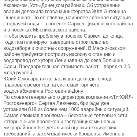
Аксайском, Усть-Донецком районах. Об устранении
аварий доложила глава министерства ЖКХ Антонина
Пшеничная. По ее словам, наиболее сложная ситуация
с подачей воды – в поселке Саркел Цимлянского района
и в поселках Мясниковского района.
Чтобы решить проблему в поселке Саркел, до конца
года там планируют завершить строительство
водозабора и очистных сооружений. В Мясниковском
районе требуется построить насосную станцию и
водопровод от хутора Ленинавана до села Большие
Салы. Предварительная стоимость работ – порядка 2,5
млрд рублей.
Юрий Слюсарь также заслушал доклады о ходе
плановых ремонтов на системах горячего
водоснабжения в Ростове-на-Дону.
По словам генерального директора компании «ЛУКОЙЛ-
Ростовэнерго» Сергея Левченко, бригады уже
устранили 818 из более чем 1000 аварийных ситуаций.
Самая сложная проблема – бесхозные тепловые сети,
которые были проложены застройщиками новых
микрорайонов без детальной оценки технических
требований, а затем фактически брошены. Именно в