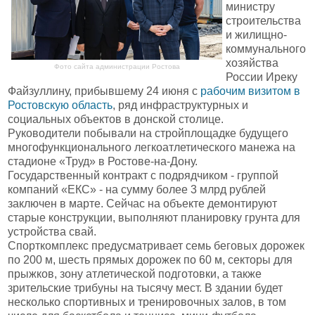
министру
строительства
и жилищно-
коммунального
хозяйства
Фото сайта администрации Ростова
России Иреку
Файзуллину, прибывшему 24 июня с
рабочим визитом в
Ростовскую область
, ряд инфраструктурных и
социальных объектов в донской столице.
Руководители побывали на стройплощадке будущего
многофункционального легкоатлетического манежа на
стадионе «Труд» в Ростове-на-Дону.
Государственный контракт с подрядчиком - группой
компаний «ЕКС» - на сумму более 3 млрд рублей
заключен в марте. Сейчас на объекте демонтируют
старые конструкции, выполняют планировку грунта для
устройства свай.
Спорткомплекс предусматривает семь беговых дорожек
по 200 м, шесть прямых дорожек по 60 м, секторы для
прыжков, зону атлетической подготовки, а также
зрительские трибуны на тысячу мест. В здании будет
несколько спортивных и тренировочных залов, в том