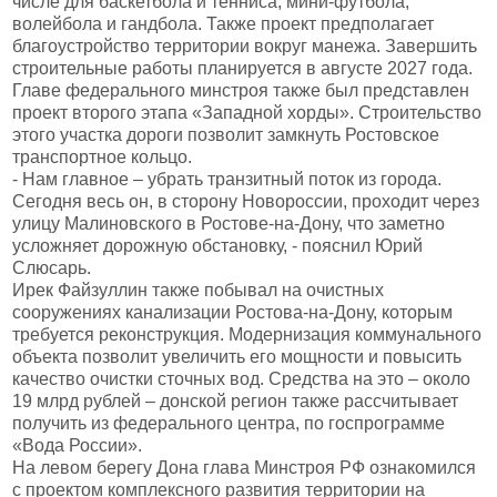
числе для баскетбола и тенниса, мини-футбола,
волейбола и гандбола. Также проект предполагает
благоустройство территории вокруг манежа. Завершить
строительные работы планируется в августе 2027 года.
Главе федерального минстроя также был представлен
проект второго этапа «Западной хорды». Строительство
этого участка дороги позволит замкнуть Ростовское
транспортное кольцо.
- Нам главное – убрать транзитный поток из города.
Сегодня весь он, в сторону Новороссии, проходит через
улицу Малиновского в Ростове-на-Дону, что заметно
усложняет дорожную обстановку, - пояснил Юрий
Слюсарь.
Ирек Файзуллин также побывал на очистных
сооружениях канализации Ростова-на-Дону, которым
требуется реконструкция. Модернизация коммунального
объекта позволит увеличить его мощности и повысить
качество очистки сточных вод. Средства на это – около
19 млрд рублей – донской регион также рассчитывает
получить из федерального центра, по госпрограмме
«Вода России».
На левом берегу Дона глава Минстроя РФ ознакомился
с проектом комплексного развития территории на