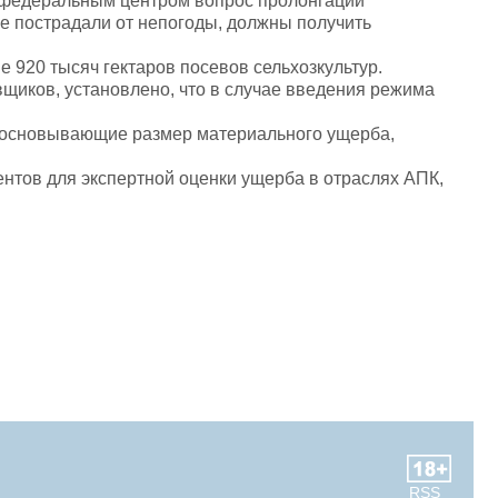
с федеральным центром вопрос пролонгации
ые пострадали от непогоды, должны получить
 920 тысяч гектаров посевов сельхозкультур.
иков, установлено, что в случае введения режима
обосновывающие размер материального ущерба,
тов для экспертной оценки ущерба в отраслях АПК,
RSS