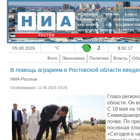
ФЕДЕРАЦИЯ
КУБАНЬ
КАВКАЗ
КАЛИНИНГРАД
НОВОСИБИРСК
КРАСНОЯРСК
СПБ
ВЛАДИВОСТО
МУРМАНСК
ИРКУТСК
БУРЯТИЯ
З
°C
2
09.08.2026
$ 82.17
Фото
Экономика
Политика
Власть
Общ
В помощь аграриям в Ростовской области введе
НИА-Ростов
Опубликовано: 11.06.2025 10:26
Глава регион
области. Он в
С 18 мая на т
Семикаракорс
почве. По пр
посевная площ
«Сегодня в ч