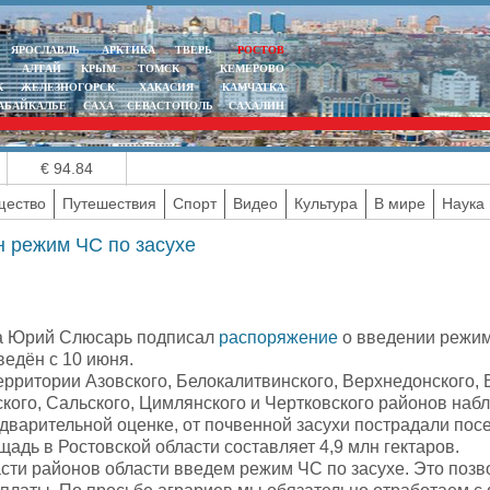
ЯРОСЛАВЛЬ
АРКТИКА
ТВЕРЬ
РОСТОВ
АЛТАЙ
КРЫМ
ТОМСК
КЕМЕРОВО
К
ЖЕЛЕЗНОГОРСК
ХАКАСИЯ
КАМЧАТКА
АБАЙКАЛЬЕ
САХА
СЕВАСТОПОЛЬ
САХАЛИН
€ 94.84
ество
Путешествия
Спорт
Видео
Культура
В мире
Наука 
н режим ЧС по засухе
а Юрий Слюсарь подписал
распоряжение
о введении режим
ведён с 10 июня.
ерритории Азовского, Белокалитвинского, Верхнедонского, 
кого, Сальского, Цимлянского и Чертковского районов наб
едварительной оценке, от почвенной засухи пострадали пос
адь в Ростовской области составляет 4,9 млн гектаров.
асти районов области введем режим ЧС по засухе. Это поз