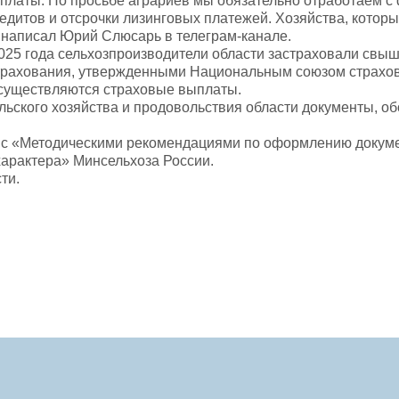
платы. По просьбе аграриев мы обязательно отработаем 
едитов и отсрочки лизинговых платежей. Хозяйства, котор
- написал Юрий Слюсарь в телеграм-канале.
025 года сельхозпроизводители области застраховали свыше
рахования, утвержденными Национальным союзом страховщ
существляются страховые выплаты.
льского хозяйства и продовольствия области документы, 
 с «Методическими рекомендациями по оформлению докумен
арактера» Минсельхоза России.
ти.