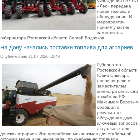
учреждения ГАУ РО
«Лес» передана
новая техника и
оборудование. В
мероприятии
принял участие
заместитель
губернатора Ростовской области Сергей Бодряков.
На Дону начались поставки топлива для аграриев
Опубликовано 21.07.2026 10:49
Губернатор
Ростовской области
Юрий Слюсарь
после встречи с
заместителем
министра сельского
хозяйства РФ
Максимом Боровым
сообщил о
результатах
обсуждения двух
ключевых вопросов,
актуальных для
донских аграриев. Это проработка механизмов для стабильной
отгрузки зерна и решение задач по снабжению топливом.