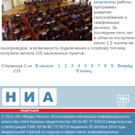
результаты
работы
программы
развития
газоснабжения и
газификации
региона. За
последние пять лет
в области построено
около 1,5 тысячи км
газопроводов, а возможность подключения к голубому топливу
получили жители 115 населенных пунктов.
Страница 1 из
В начало
1
2
3
4
5
6
7
8
9
Вперёд
233
В конец
RSS
© 2014, ИА «Медиа-Регион» Использованы материалы информационного
агентства «НИА-Кубань» свидетельство ЭЛ № ФС 77-52023 Свидетельство
о регистрации СМИ ЭЛ № ФС 77-59710 выданное 30 октября 2014 года
Федеральной службой по надзору в сфере связи, информационных