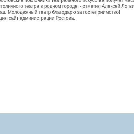
 ростовские поклонники театрального искусства получат ма
столичного театра в родном городе, - отметил Алексей Лог
 наш Молодежный театр благодарю за гостеприимство!
щил сайт администрации Ростова.