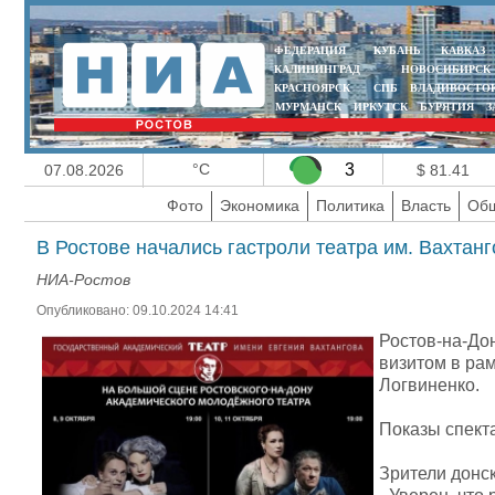
ФЕДЕРАЦИЯ
КУБАНЬ
КАВКАЗ
КАЛИНИНГРАД
НОВОСИБИРСК
КРАСНОЯРСК
СПБ
ВЛАДИВОСТО
МУРМАНСК
ИРКУТСК
БУРЯТИЯ
З
°C
3
07.08.2026
$ 81.41
Фото
Экономика
Политика
Власть
Общ
В Ростове начались гастроли театра им. Вахтанг
НИА-Ростов
Опубликовано: 09.10.2024 14:41
Ростов-на-До
визитом в ра
Логвиненко.
Показы спекта
Зрители донск