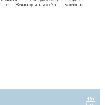
ссу положительных эмоций и смогут насладиться
виненко. - Желаю артистам из Москвы успешных
RSS