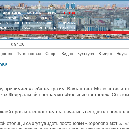
ЯРОСЛАВЛЬ
АРКТИКА
ТВЕРЬ
РОСТОВ
АЛТАЙ
КРЫМ
ТОМСК
КЕМЕРОВО
К
ЖЕЛЕЗНОГОРСК
ХАКАСИЯ
КАМЧАТКА
АБАЙКАЛЬЕ
САХА
СЕВАСТОПОЛЬ
САХАЛИН
€ 94.06
ество
Путешествия
Спорт
Видео
Культура
В мире
Наука 
ова
ну принимает у себя театра им. Вахтангова. Московские ар
мках Федеральной программы «Большие гастроли». Об этом
клей прославленного театра начались сегодня и продлятся 
ой столицы смогут увидеть постановки «Королева-мать», «