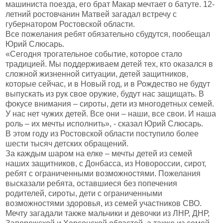
машиниста поезда, его брат Макар мечтает о батуте. 12-
летний ростовчанин Матвей загадал встречу с
губернатором Ростовской области.
Все пожелания ребят обязательно сбудутся, пообещал
Юрий Слюсарь.
«Сегодня трогательное событие, которое стало
традицией. Мы поддерживаем детей тех, кто оказался в
сложной жизненной ситуации, детей защитников,
которые сейчас, и в Новый год, и в Рождество не будут
выпускать из рук свое оружие, будут нас защищать. В
фокусе внимания – сироты, дети из многодетных семей.
У нас нет чужих детей. Все они – наши, все свои. И наша
роль – их мечты исполнить», - сказал Юрий Слюсарь.
В этом году из Ростовской области поступило более
шести тысяч детских обращений.
За каждым шаром на елке – мечты детей из семей
наших защитников, с Донбасса, из Новороссии, сирот,
ребят с ограниченными возможностями. Пожелания
высказали ребята, оставшиеся без попечения
родителей, сироты, дети с ограниченными
возможностями здоровья, из семей участников СВО.
Мечту загадали также мальчики и девочки из ЛНР, ДНР,