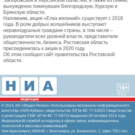
Запорожской и Херсонской областей, а также из семей,
вынужденно покинувших Белгородскую, Курскую и
Брянскую области.
Напомним, акция «Елка желаний» существует с 2018
года. В роли добрых волшебников выступают
неравнодушные граждане страны, в том числе –
руководители всех уровней власти, представители
общественности, бизнеса. Ростовская область
присоединилась к акции в 2020 году.
Об этом сообщил сайт правительства Ростовской
области.
RSS
© 2014, ИА «Медиа-Регион» Использованы материалы информационного
агентства «НИА-Кубань» свидетельство ЭЛ № ФС 77-52023 Свидетельство
о регистрации СМИ ЭЛ № ФС 77-59710 выданное 30 октября 2014 года
Федеральной службой по надзору в сфере связи, информационных
технологий и массовых коммуникаций
Ниа-Красноярск | 660449, г. Красноярск, ул. Белинского, 1, офис 700 | тел.