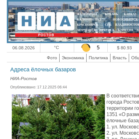
ФЕДЕРАЦИЯ
КУБАНЬ
КАВКАЗ
КАЛИНИНГРАД
НОВОСИБИРСК
КРАСНОЯРСК
СПБ
ВЛАДИВОСТО
МУРМАНСК
ИРКУТСК
БУРЯТИЯ
З
°C
5
06.08.2026
$ 80.93
Фото
Экономика
Политика
Власть
Общ
Адреса ёлочных базаров
НИА-Ростов
Опубликовано: 17.12.2025 06:44
В соответств
города Росто
территории г
1351 «О разм
ёлочные база
1. ул. Московс
2. ул. Московс