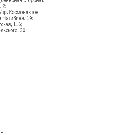
 (северная сторона);
 2;
а/пр. Космонавтов;
а Нагибина, 19;
гская, 116;
льского, 20;
м: