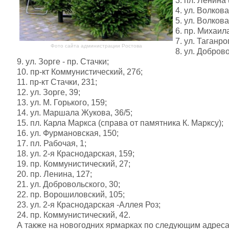
3. пл. Ленина
4. ул. Волкова,
5. ул. Волков
6. пр. Михаил
7. ул. Таганро
Фото сайта администрации Ростова
8. ул. Доброво
9. ул. Зорге - пр. Стачки;
10. пр-кт Коммунистический, 27б;
11. пр-кт Стачки, 231;
12. ул. Зорге, 39;
13. ул. М. Горького, 159;
14. ул. Маршала Жукова, 36/5;
15. пл. Карла Маркса (справа от памятника К. Марксу);
16. ул. Фурмановская, 150;
17. пл. Рабочая, 1;
18. ул. 2-я Краснодарская, 159;
19. пр. Коммунистический, 27;
20. пр. Ленина, 127;
21. ул. Добровольского, 30;
22. пр. Ворошиловский, 105;
23. ул. 2-я Краснодарская -Аллея Роз;
24. пр. Коммунистический, 42.
А также на новогодних ярмарках по следующим адреса