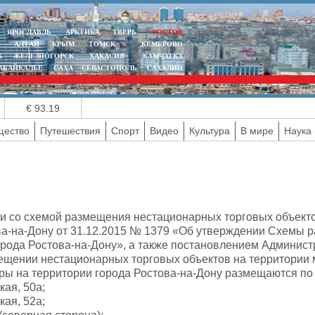
ЯРОСЛАВЛЬ
АРКТИКА
ТВЕРЬ
РОСТОВ
АЛТАЙ
КРЫМ
ТОМСК
КЕМЕРОВО
К
ЖЕЛЕЗНОГОРСК
ХАКАСИЯ
КАМЧАТКА
АБАЙКАЛЬЕ
САХА
СЕВАСТОПОЛЬ
САХАЛИН
€ 93.19
ество
Путешествия
Спорт
Видео
Культура
В мире
Наука 
ии со схемой размещения нестационарных торговых объек
ва-на-Дону от 31.12.2015 № 1379 «Об утверждении Схемы 
орода Ростова-на-Дону», а также постановлением Админист
ещении нестационарных торговых объектов на территории 
ры на территории города Ростова-на-Дону размещаются п
кая, 50а;
кая, 52а;