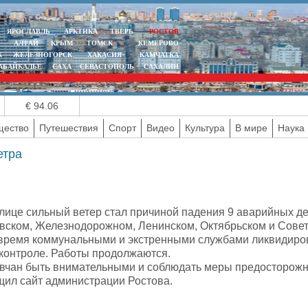
ЯРОСЛАВЛЬ
АРКТИКА
ТВЕРЬ
РОСТОВ
АЛТАЙ
КРЫМ
ТОМСК
КЕМЕРОВО
К
ЖЕЛЕЗНОГОРСК
ХАКАСИЯ
КАМЧАТКА
АБАЙКАЛЬЕ
САХА
СЕВАСТОПОЛЬ
САХАЛИН
€ 94.06
ество
Путешествия
Спорт
Видео
Культура
В мире
Наука 
етра
олице сильный ветер стал причиной падения 9 аварийных де
вском, Железнодорожном, Ленинском, Октябрьском и Совет
время коммунальными и экстренными службами ликвидиров
 контроле. Работы продолжаются.
вчан быть внимательными и соблюдать меры предосторожн
щил сайт администрации Ростова.