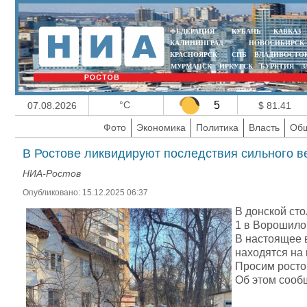
ФЕДЕРАЦИЯ
КУБАНЬ
КАВКАЗ
КАЛИНИНГРАД
НОВОСИБИРСК
КРАСНОЯРСК
СПБ
ВЛАДИВОСТО
МУРМАНСК
ИРКУТСК
БУРЯТИЯ
З
°C
5
07.08.2026
$ 81.41
Фото
Экономика
Политика
Власть
Общ
В Ростове ликвидируют последствия сильного в
НИА-Ростов
Опубликовано: 15.12.2025 06:37
В донской ст
1 в Ворошило
В настоящее 
находятся на
Просим росто
Об этом сооб